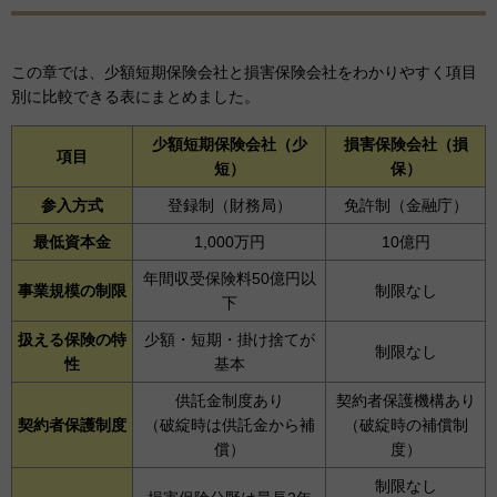
この章では、少額短期保険会社と損害保険会社をわかりやすく項目
別に比較できる表にまとめました。
少額短期保険会社（少
損害保険会社（損
項目
短）
保）
参入方式
登録制（財務局）
免許制（金融庁）
最低資本金
1,000万円
10億円
年間収受保険料50億円以
事業規模の制限
制限なし
下
扱える保険の特
少額・短期・掛け捨てが
制限なし
性
基本
供託金制度あり
契約者保護機構あり
契約者保護制度
（破綻時は供託金から補
（破綻時の補償制
償）
度）
制限なし