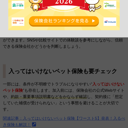
ペット保険や保険会社の口コミも確認！
ペット保険の検討にあたっては、実際に加入した人の「
口コミ
」を
確認するのも有効です。保険金の支払いスピードや対応の丁寧さ、
請求のしやすさなど、
公式情報だけではわからない実態
を知ること
ができます。SNSや比較サイトでの体験談を参考にしながら、信頼
できる保険会社かどうかを判断しましょう。
入ってはいけないペット保険も要チェック
一部には、条件が不明瞭でトラブルになりやすい“
入ってはいけない
ペット保険
”も存在します。加入前には、保険会社の公式Webサイト
や、
約款・重要事項説明書などをかならず確認
し、契約後に「想定
していた補償が受けられない」という事態を避けることが大切で
す。
関連記事：入ってはいけないペット保険【ワースト5】発表！入るべ
き保険も解説！