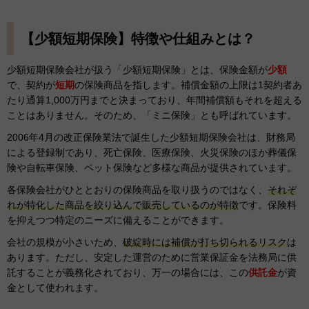
【少額短期保険】特徴や仕組みとは？
少額短期保険会社が扱う「少額短期保険」とは、保険金額が
少額
で、契約が
短期
の保険商品を指します。補償金額の上限は1契約者あ
たり通算1,000万円までと決まっており、年間補償額もそれを超える
ことはありません。そのため、「ミニ保険」とも呼ばれています。
2006年4月の改正保険業法で誕生した少額短期保険会社は、財務局
による登録制であり、死亡保険、医療保険、火災保険のほか葬儀保
険や自転車保険、ペット保険など多様な商品が提供されています。
各保険会社がひととおりの保険商品を取り扱うのではなく、
それぞ
れが特化した商品を絞り込んで販売しているのが特徴
です。保険料
を抑えつつ特定のニーズに備えることができます。
会社の規模が小さいため、
破綻時には補償が打ち切られるリスク
は
あります。ただし、安定した運営のために営業保証金を法務局に供
託することが義務化されており、万一の場合には、この
供託金
が資
金として使われます。