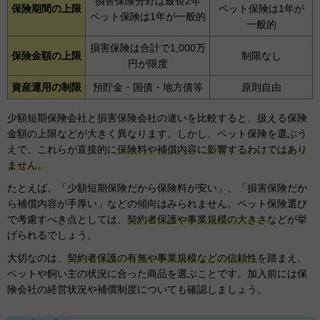
損害保険分野は最長2年
保険期間の上限
ペット保険は1年が
ペット保険は1年が一般的
一般的
損害保険は合計で1,000万
保険金額の上限
制限なし
円が限度
資産運用の制限
預貯金・国債・地方債等
原則自由
少額短期保険会社と損害保険会社の違いを比較すると、扱える保険
金額の上限などが大きく異なります。しかし、ペット保険を選ぶう
えで、これらが直接的に
保険料や補償内容に影響するわけではあり
ません。
たとえば、「少額短期保険だから保険料が安い」、「損害保険だか
ら補償内容が手厚い」などの傾向はみられません。ペット保険選び
で考慮すべき点としては、
契約者保護や事業規模の大きさ
などが挙
げられるでしょう。
大切なのは、
契約者保護の有無や事業規模などの信頼性
を踏まえ、
ペットや飼い主の状況に合った商品を選ぶことです。加入前には保
険会社の経営状況や補償制度についても確認しましょう。