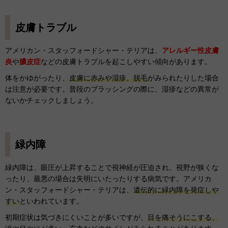
皮膚トラブル
アメリカン・スタッフォードシャー・テリアは、
アレルギー性皮膚
炎
や
膿皮症
などの皮膚トラブルを起こしやすい傾向があります。
体をかゆがったり、
皮膚に赤みや湿疹、脱毛
がみられたりした場合
は注意が必要です。普段のブラッシングの際に、湿疹などの異常が
ないかチェックしましょう。
緑内障
緑内障は、眼圧が上昇することで視神経が圧迫され、視野が狭くな
ったり、最悪の場合は失明にいたったりする病気です。アメリカ
ン・スタッフォードシャー・テリアは、
遺伝的に緑内障を発症しや
すい
といわれています。
初期症状は気づきにくいことが多いですが、
目を痛そうにこする、