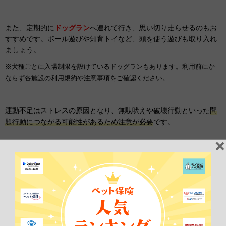
また、定期的に
ドッグラン
へ連れて行き、思い切り走らせるのもお
すすめです。ボール遊びや知育トイなど、頭を使う遊びも取り入れ
ましょう。
※犬種ごとに入場制限を設けているドッグランもあります。利用前にか
ならず各施設の利用規約や注意事項をご確認ください。
運動不足はストレスの原因となり、無駄吠えや破壊行動といった
問
題行動につながる可能性があるため注意が必要
です。
被毛のお手入れ方法
アメリカン・スタッフォードシャー・テリアは短毛のシングルコー
トなので、被毛のお手入れは比較的簡単です。
週に2〜3回程度
、や
さしくブラッシングを行い、抜け毛や汚れを取り除いてあげましょ
う。