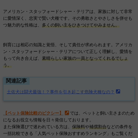
アメリカン・スタッフォードシャー・テリアは、家族に対して非常
に愛情深く、忠実で賢い犬種です。その勇敢さとやさしさを併せも
つ魅力的な性格は、
多くの飼い主をひきつけてやみません。
飼育には相応の知識と覚悟、そして責任が求められます。アメリカ
ン・スタッフォードシャー・テリアについて正しく理解し、愛情を
もって向き合えば、
素晴らしい家族の一員となってくれるでしょ
う。
関連記事
土佐犬は闘犬最強！？事件を引き起こす危険犬種なの？
【ペット保険比較のピクシー】
では、ペットと飼い主さまのため
になるお役立ち情報を日々発信しております。
また保険選びで迷われている方は、
保険料
や
補償割合
などの条件を
一括比較できる「人気ペット保険おすすめランキング」もご覧くだ