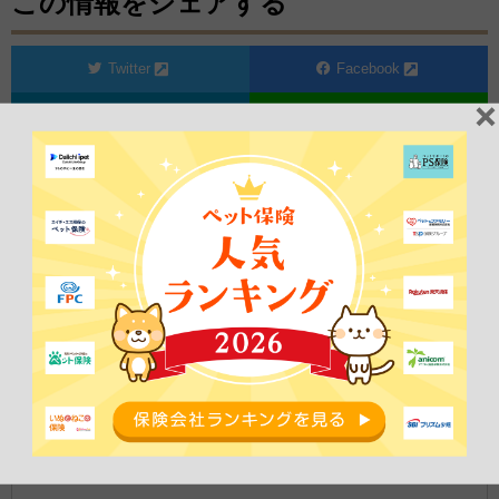
この情報をシェアする
Twitter
Facebook
はてブ
LINE
【ペット保険比較】
で
10秒
カンタン
比較
あなたの家族はどちら？
イヌ
ネコ
種類は？
年齢は？
血統種
ミックス
0歳