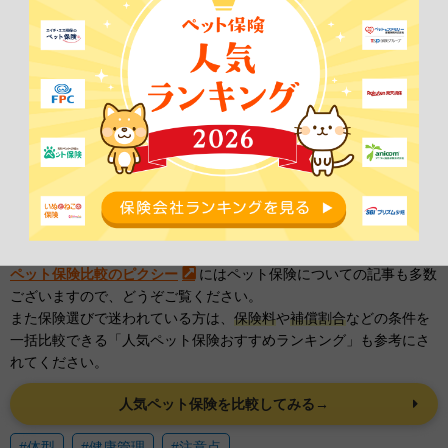
今回のアンケートから、飼い主さまは、寒さや日差しなどからペッ
トを守るために洋服を着せていることがわかりました。
また、多くの飼い主さまは、ペットのストレスにならないよう無理
に洋服を着せたりせず、サイズやフィット感を重視して洋服を選ん
でいるようです。
ペットの健康や快適さについて、常に気を配る飼い主さまの姿勢が
見てとれる結果となりました。
ペット保険比較のピクシー
にはペット保険についての記事も多数
ございますので、どうぞご覧ください。
また保険選びで迷われている方は、
保険料
や
補償割合
などの条件を
一括比較できる「人気ペット保険おすすめランキング」も参考にさ
れてください。
人気ペット保険を比較してみる→
#体型
#健康管理
#注意点