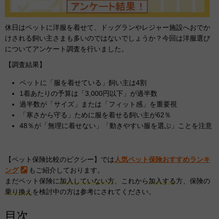
休日はペットに洋服を着せて、ドッグランやレジャー施設へおでか
けされる飼い主さまも多いのではないでしょうか？今回は洋服選び
についてアンケート調査を行いました。
【調査結果】
ペットに「服を着せている」飼い主は4割
1着あたりの予算は「3,000円以下」が過半数
過半数が「サイズ」または「フィット感」を重要視
「寒さから守る」ために服を着せる飼い主が62％
48％が「無理に着せない」「動きやすい服を選ぶ」ことを注意
【ペット保険比較のピクシー】では
人気ペット保険おすすめランキ
ング
もご紹介しております。
まだペット保険に
加入していない方
、これから
加入する
方、保険の
乗り換え
を検討中の方は参考にされてください。
目次