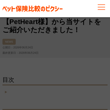
お役立ち情報
その他
お知らせ
NEWS
【PetH
【PetHeart様】から当サイトを
ご紹介いただきました！
NEWS
公開日：2026年06月24日
最終更新日：2026年06月24日
目次