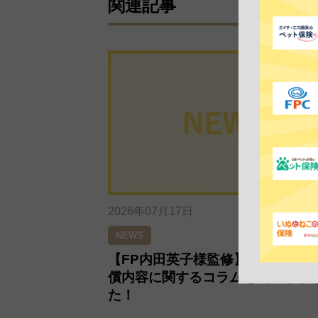
関連記事
2026年07月17日
NEWS
【FP内田英子様監修】ペット保険
償内容に関するコラムを更新しま
た！