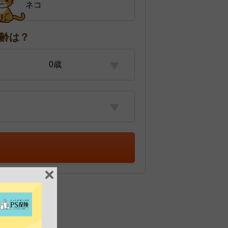
ネコ
齢は？
0歳