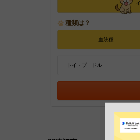
種類は？
血統種
トイ・プードル