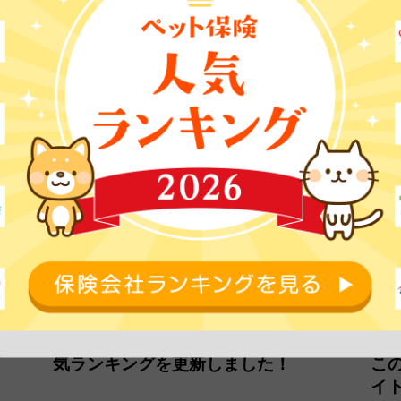
2026年07月09日
202
NEWS
NE
の補
【2026年7月】ペット保険おすすめ人
【
し
気ランキングを更新しました！
こ
イ