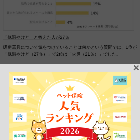
「低温やけど」と答えた人が27％
暖房器具について気をつけていることは何かという質問では、1位が
「低温やけど（27％）」で2位は「火災（21％）」でした。
「低温やけど」をペット自らが気をつけられない以上、飼い主さま
がとくに注意すべきなのかもしれません。こたつやホットカーペッ
ト、湯たんぽを使う方は気をつけた方が良いでしょう。「火災」に
ついてとくに注意が必要なのは、ストーブやヒーターを使う方では
ないでしょうか。
3位は「とくにない（19％）」で比較的多く、4位は「乾燥で皮膚が
荒れること（15％）」が続きます。飼い主さまが室温だけでなく乾
燥にも気をつけていることがわかりました。