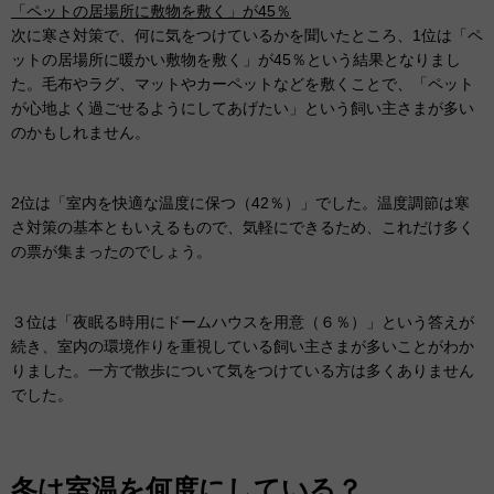
「ペットの居場所に敷物を敷く」が45％
次に寒さ対策で、何に気をつけているかを聞いたところ、1位は「ペ
ットの居場所に暖かい敷物を敷く」が45％という結果となりまし
た。毛布やラグ、マットやカーペットなどを敷くことで、「ペット
が心地よく過ごせるようにしてあげたい」という飼い主さまが多い
のかもしれません。
2位は「室内を快適な温度に保つ（42％）」でした。温度調節は寒
さ対策の基本ともいえるもので、気軽にできるため、これだけ多く
の票が集まったのでしょう。
３位は「夜眠る時用にドームハウスを用意（６％）」という答えが
続き、室内の環境作りを重視している飼い主さまが多いことがわか
りました。一方で散歩について気をつけている方は多くありません
でした。
冬は室温を何度にしている？