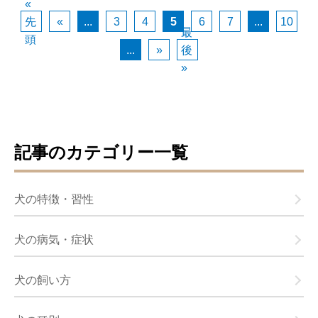
«
先
«
...
3
4
5
6
7
...
10
最
頭
...
»
後
»
記事のカテゴリー一覧
犬の特徴・習性
犬の病気・症状
犬の飼い方