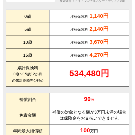
検索条件：トイ・マンチェスター・テリア／0歳
1,140円
0歳
月額保険料
2,140円
5歳
月額保険料
3,670円
10歳
月額保険料
4,270円
15歳
月額保険料
累計保険料
534,480円
0歳〜15歳12か月
の累計保険料(月払)
90
補償割合
%
補償の対象となる額が3万円未満の場合
免責金額
は保険金をお支払いできません
100
年間最大補償額
万円