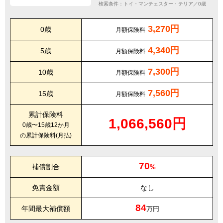
検索条件：トイ・マンチェスター・テリア／0歳
3,270円
0歳
月額保険料
4,340円
5歳
月額保険料
7,300円
10歳
月額保険料
7,560円
15歳
月額保険料
累計保険料
1,066,560円
0歳〜15歳12か月
の累計保険料(月払)
70
補償割合
%
免責金額
なし
84
年間最大補償額
万円