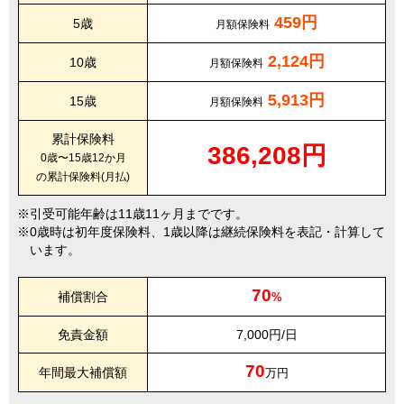
459円
5歳
月額保険料
2,124円
10歳
月額保険料
5,913円
15歳
月額保険料
累計保険料
386,208円
0歳〜15歳12か月
の累計保険料(月払)
引受可能年齢は11歳11ヶ月までです。
0歳時は初年度保険料、1歳以降は継続保険料を表記・計算して
います。
70
補償割合
%
免責金額
7,000円/日
70
年間最大補償額
万円