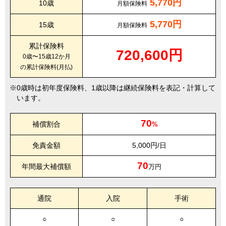
5,770円
10歳
月額保険料
5,770円
15歳
月額保険料
累計保険料
720,600円
0歳〜15歳12か月
の累計保険料(月払)
0歳時は初年度保険料、1歳以降は継続保険料を表記・計算して
います。
70
補償割合
%
免責金額
5,000円/日
70
年間最大補償額
万円
通院
入院
手術
○
○
○