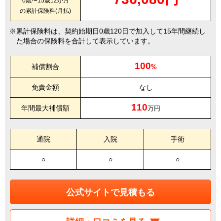
0歳〜15歳12か月
の累計保険料(月払)
累計保険料は、契約始期日0歳120日で加入して15年間継続し
た場合の保険料を合計して表示しています。
100
補償割合
%
免責金額
なし
110
年間最大補償額
万円
通院
入院
手術
○
○
○
公式サイトで見積もる