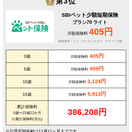
第3位
SBIペット少額短期保険
プラン70 ライト
405円
月額保険料
検索条件：トイ・マンチェスター・テリア／0歳
405円
0歳
月額保険料
459円
5歳
月額保険料
2,124円
10歳
月額保険料
5,913円
15歳
月額保険料
累計保険料
386,208円
0歳〜15歳12か月
の累計保険料(月払)
引受可能年齢は11歳11ヶ月までです。