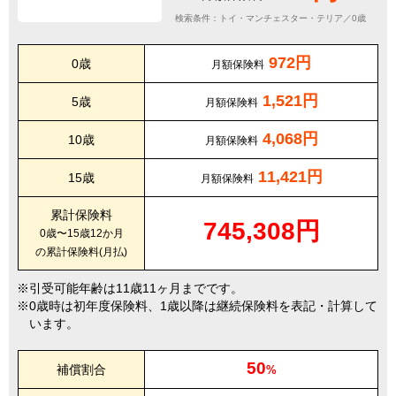
検索条件：トイ・マンチェスター・テリア／0歳
972円
0歳
月額保険料
1,521円
5歳
月額保険料
4,068円
10歳
月額保険料
11,421円
15歳
月額保険料
累計保険料
745,308円
0歳〜15歳12か月
の累計保険料(月払)
引受可能年齢は11歳11ヶ月までです。
0歳時は初年度保険料、1歳以降は継続保険料を表記・計算して
います。
50
補償割合
%