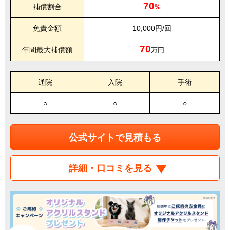
70
補償割合
%
免責金額
10,000円/回
70
年間最大補償額
万円
通院
入院
手術
○
○
○
公式サイトで見積もる
詳細・口コミを見る