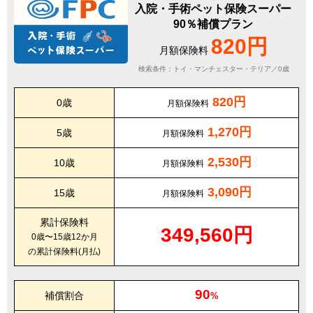
入院・手術ペット保険スーパー
90％補償プラン
820円
月額保険料
検索条件：トイ・マンチェスター・テリア／0歳
820円
0歳
月額保険料
1,270円
5歳
月額保険料
2,530円
10歳
月額保険料
3,090円
15歳
月額保険料
累計保険料
349,560円
0歳〜15歳12か月
の累計保険料(月払)
90
補償割合
%