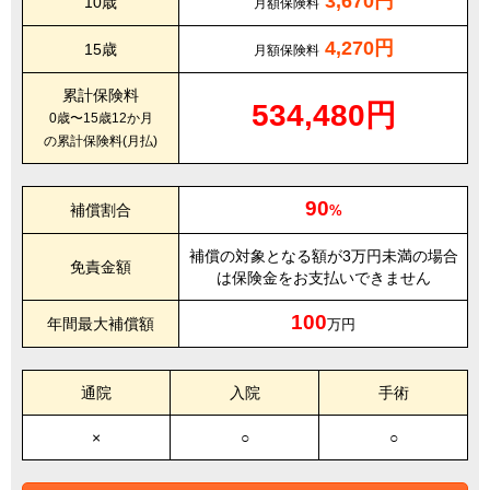
3,670円
10歳
月額保険料
4,270円
15歳
月額保険料
累計保険料
534,480円
0歳〜15歳12か月
の累計保険料(月払)
90
補償割合
%
補償の対象となる額が3万円未満の場合
免責金額
は保険金をお支払いできません
100
年間最大補償額
万円
通院
入院
手術
×
○
○