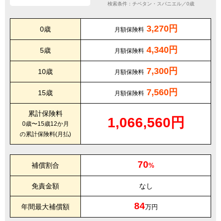
検索条件：チベタン・スパニエル／0歳
3,270円
0歳
月額保険料
4,340円
5歳
月額保険料
7,300円
10歳
月額保険料
7,560円
15歳
月額保険料
累計保険料
1,066,560円
0歳〜15歳12か月
の累計保険料(月払)
70
補償割合
%
免責金額
なし
84
年間最大補償額
万円