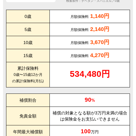
検索条件：チベタン・スパニエル／0歳
1,140円
0歳
月額保険料
2,140円
5歳
月額保険料
3,670円
10歳
月額保険料
4,270円
15歳
月額保険料
累計保険料
534,480円
0歳〜15歳12か月
の累計保険料(月払)
90
補償割合
%
補償の対象となる額が3万円未満の場合
免責金額
は保険金をお支払いできません
100
年間最大補償額
万円