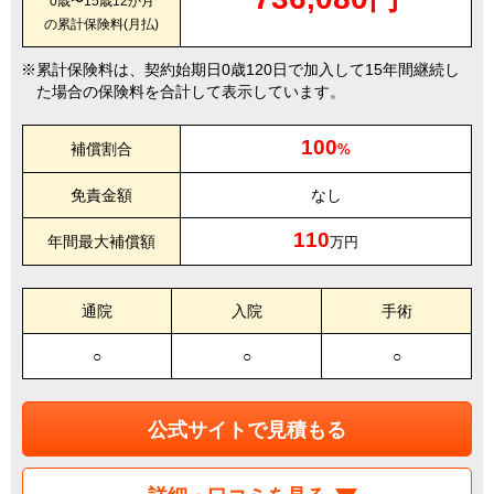
0歳〜15歳12か月
の累計保険料(月払)
累計保険料は、契約始期日0歳120日で加入して15年間継続し
た場合の保険料を合計して表示しています。
100
補償割合
%
免責金額
なし
110
年間最大補償額
万円
通院
入院
手術
○
○
○
公式サイトで見積もる