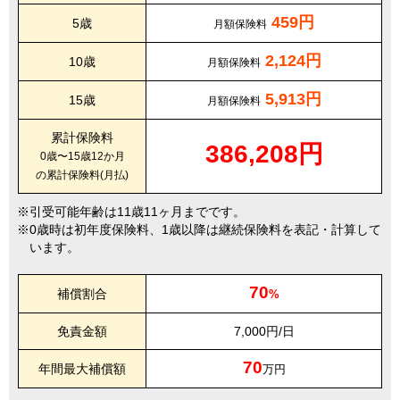
459円
5歳
月額保険料
2,124円
10歳
月額保険料
5,913円
15歳
月額保険料
累計保険料
386,208円
0歳〜15歳12か月
の累計保険料(月払)
引受可能年齢は11歳11ヶ月までです。
0歳時は初年度保険料、1歳以降は継続保険料を表記・計算して
います。
70
補償割合
%
免責金額
7,000円/日
70
年間最大補償額
万円