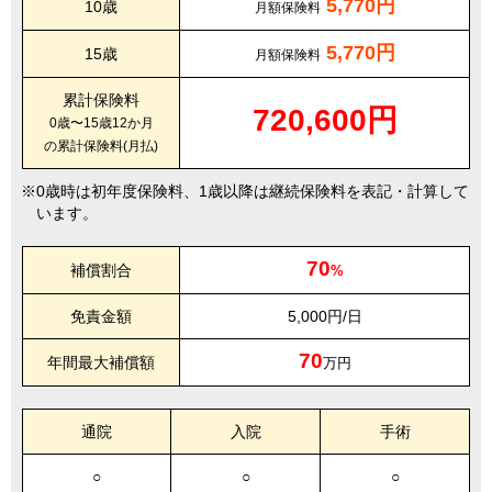
5,770円
10歳
月額保険料
5,770円
15歳
月額保険料
累計保険料
720,600円
0歳〜15歳12か月
の累計保険料(月払)
0歳時は初年度保険料、1歳以降は継続保険料を表記・計算して
います。
70
補償割合
%
免責金額
5,000円/日
70
年間最大補償額
万円
通院
入院
手術
○
○
○