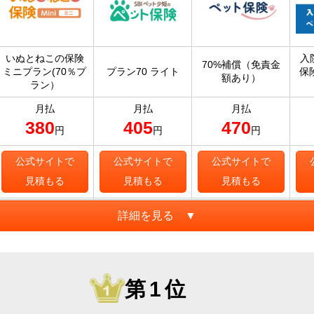
いぬとねこの保険
入
70%補償（免責金
ミニプラン(70％プ
プラン70 ライト
保
額あり）
ラン）
月払
月払
月払
380
405
470
円
円
円
公式サイトで
公式サイトで
公式サイトで
見積もる
見積もる
見積もる
詳細を見る ▼
第1位