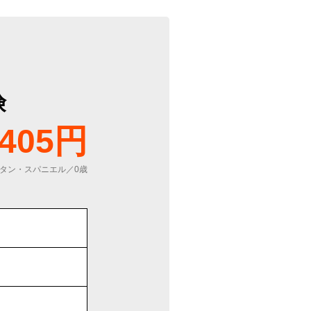
険
405円
タン・スパニエル／0歳