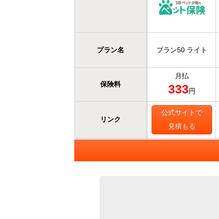
プラン名
プラン50 ライト
月払
保険料
333
円
公式サイトで
リンク
見積もる