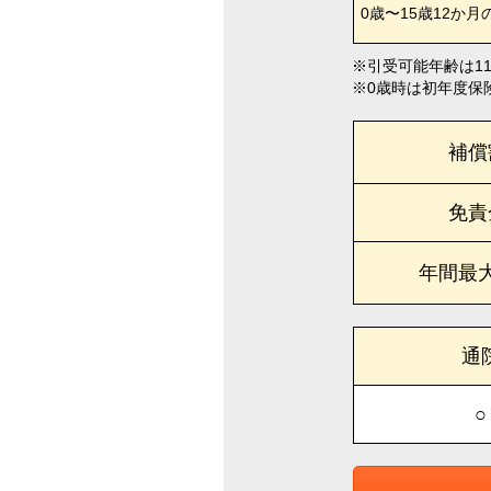
0歳〜15歳12か月
引受可能年齢は1
0歳時は初年度保
補償
免責
年間最
通
○