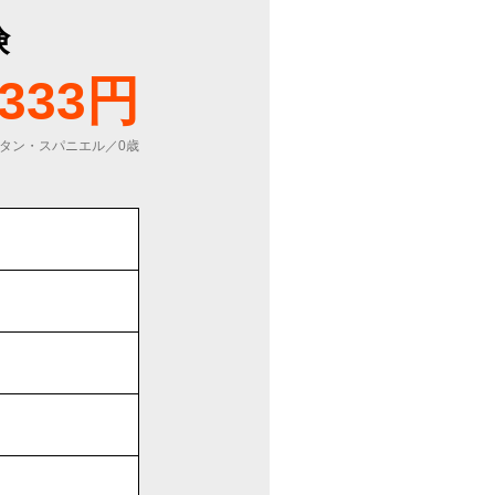
険
333円
タン・スパニエル／0歳