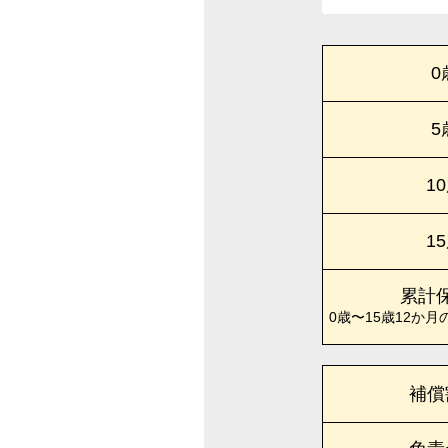
0
5
1
1
累計
0歳〜15歳12か月
補償