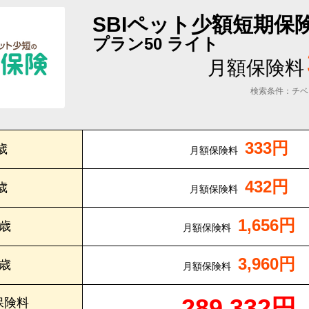
SBIペット少額短期保
プラン50 ライト
月額保険料
検索条件：チベ
333円
歳
月額保険料
432円
歳
月額保険料
1,656円
0歳
月額保険料
3,960円
5歳
月額保険料
289,332円
保険料