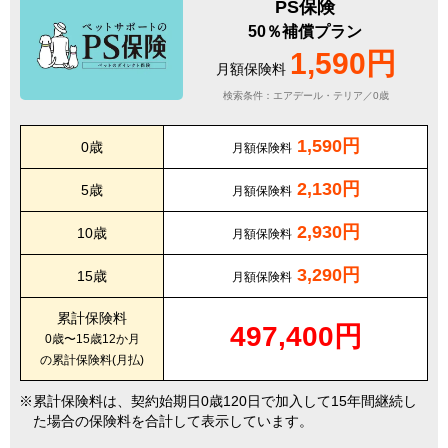
PS保険
50％補償プラン
1,590円
月額保険料
検索条件：エアデール・テリア／0歳
1,590円
0歳
月額保険料
2,130円
5歳
月額保険料
2,930円
10歳
月額保険料
3,290円
15歳
月額保険料
累計保険料
497,400円
0歳〜15歳12か月
の累計保険料(月払)
累計保険料は、契約始期日0歳120日で加入して15年間継続し
た場合の保険料を合計して表示しています。