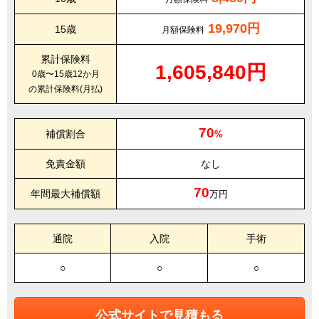
19,970円
15歳
月額保険料
累計保険料
1,605,840円
0歳〜15歳12か月
の累計保険料(月払)
70
補償割合
%
免責金額
なし
70
年間最大補償額
万円
通院
入院
手術
○
○
○
公式サイトで見積もる