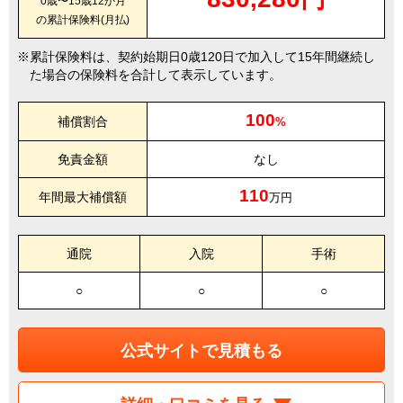
0歳〜15歳12か月
の累計保険料(月払)
累計保険料は、契約始期日0歳120日で加入して15年間継続し
た場合の保険料を合計して表示しています。
100
補償割合
%
免責金額
なし
110
年間最大補償額
万円
通院
入院
手術
○
○
○
公式サイトで見積もる