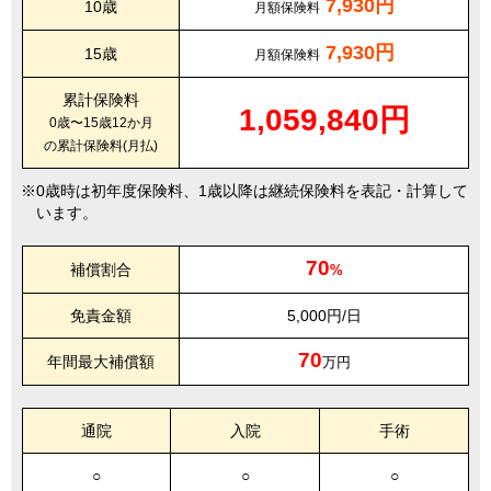
7,930円
10歳
月額保険料
7,930円
15歳
月額保険料
累計保険料
1,059,840円
0歳〜15歳12か月
の累計保険料(月払)
0歳時は初年度保険料、1歳以降は継続保険料を表記・計算して
います。
70
補償割合
%
免責金額
5,000円/日
70
年間最大補償額
万円
通院
入院
手術
○
○
○