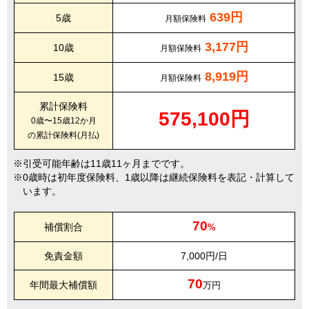
639円
5歳
月額保険料
3,177円
10歳
月額保険料
8,919円
15歳
月額保険料
累計保険料
575,100円
0歳〜15歳12か月
の累計保険料(月払)
引受可能年齢は11歳11ヶ月までです。
0歳時は初年度保険料、1歳以降は継続保険料を表記・計算して
います。
70
補償割合
%
免責金額
7,000円/日
70
年間最大補償額
万円