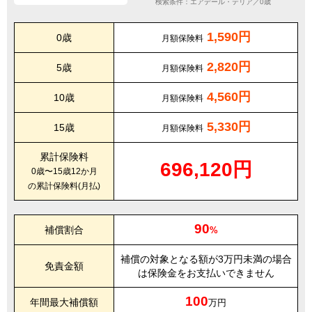
検索条件：エアデール・テリア／0歳
1,590円
0歳
月額保険料
2,820円
5歳
月額保険料
4,560円
10歳
月額保険料
5,330円
15歳
月額保険料
累計保険料
696,120円
0歳〜15歳12か月
の累計保険料(月払)
90
補償割合
%
補償の対象となる額が3万円未満の場合
免責金額
は保険金をお支払いできません
100
年間最大補償額
万円