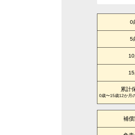
0
5
1
1
累計
0歳〜15歳12か月
補償