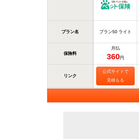
プラン名
プラン50 ライト
月払
保険料
360
円
公式サイトで
リンク
見積もる