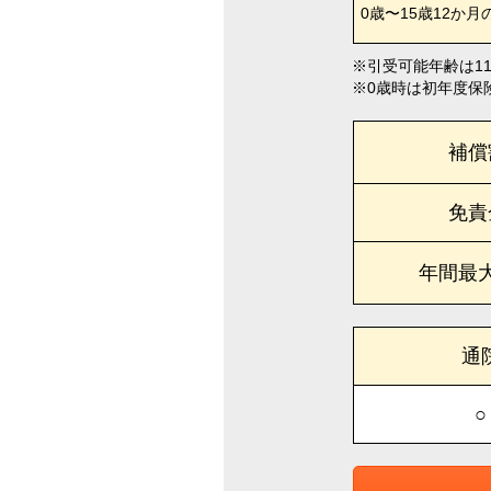
0歳〜15歳12か月
引受可能年齢は1
0歳時は初年度保
補償
免責
年間最
通
○