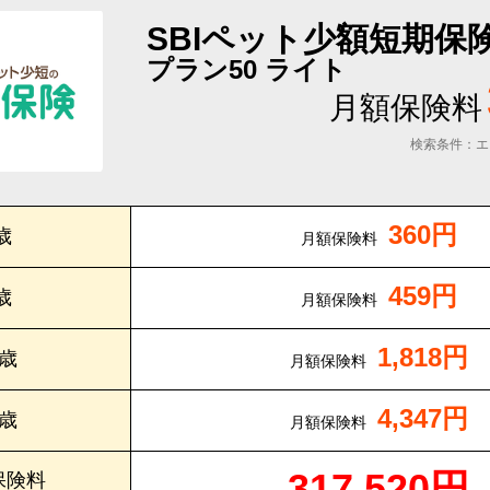
SBIペット少額短期保
プラン50 ライト
月額保険料
検索条件：エ
360円
歳
月額保険料
459円
歳
月額保険料
1,818円
0歳
月額保険料
4,347円
5歳
月額保険料
317,520円
保険料