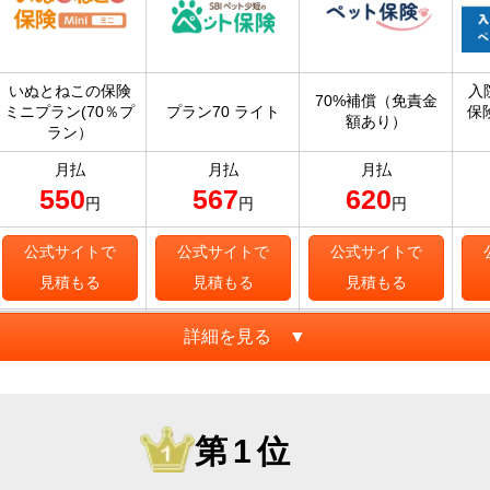
いぬとねこの保険
入
70%補償（免責金
ミニプラン(70％プ
プラン70 ライト
保
額あり）
ラン）
月払
月払
月払
550
567
620
円
円
円
公式サイトで
公式サイトで
公式サイトで
見積もる
見積もる
見積もる
詳細を見る ▼
第1位