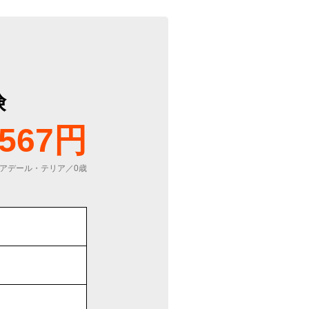
険
567円
アデール・テリア／0歳