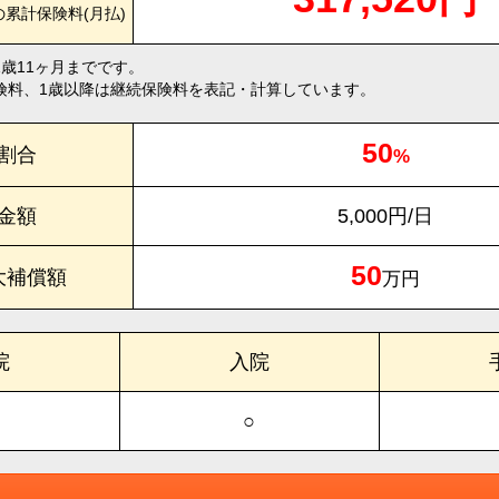
の累計保険料(月払)
1歳11ヶ月までです。
険料、1歳以降は継続保険料を表記・計算しています。
50
割合
%
金額
5,000円/日
50
大補償額
万円
院
入院
○