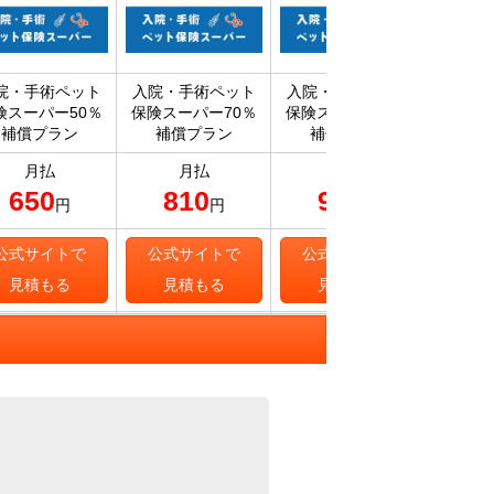
院・手術ペット
入院・手術ペット
入院・手術ペット
プラン5
険スーパー50％
保険スーパー70％
保険スーパー90％
補償プラン
補償プラン
補償プラン
月払
月払
月払
650
810
950
1,
円
円
円
公式サイトで
公式サイトで
公式サイトで
公式
見積もる
見積もる
見積もる
見