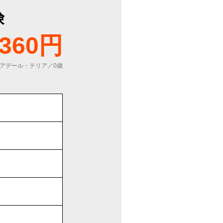
険
360円
アデール・テリア／0歳