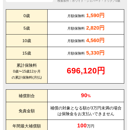
検索条件：ホワイト・シェパード・ドッグ／0歳
1,590円
0歳
月額保険料
2,820円
5歳
月額保険料
4,560円
10歳
月額保険料
5,330円
15歳
月額保険料
累計保険料
696,120円
0歳〜15歳12か月
の累計保険料(月払)
90
補償割合
%
補償の対象となる額が3万円未満の場合
免責金額
は保険金をお支払いできません
100
年間最大補償額
万円