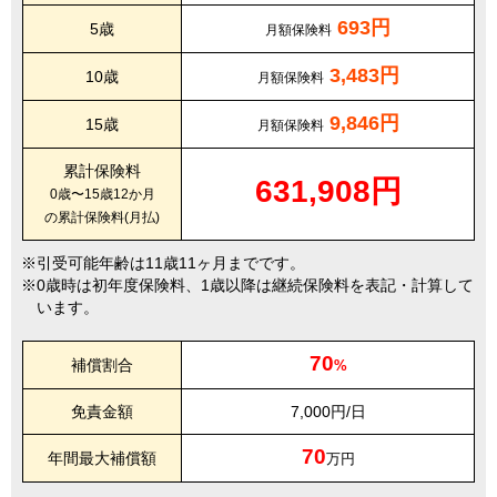
693円
5歳
月額保険料
3,483円
10歳
月額保険料
9,846円
15歳
月額保険料
累計保険料
631,908円
0歳〜15歳12か月
の累計保険料(月払)
引受可能年齢は11歳11ヶ月までです。
0歳時は初年度保険料、1歳以降は継続保険料を表記・計算して
います。
70
補償割合
%
免責金額
7,000円/日
70
年間最大補償額
万円