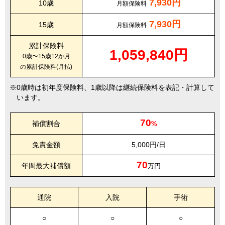
7,930円
10歳
月額保険料
7,930円
15歳
月額保険料
累計保険料
1,059,840円
0歳〜15歳12か月
の累計保険料(月払)
0歳時は初年度保険料、1歳以降は継続保険料を表記・計算して
います。
70
補償割合
%
免責金額
5,000円/日
70
年間最大補償額
万円
通院
入院
手術
○
○
○