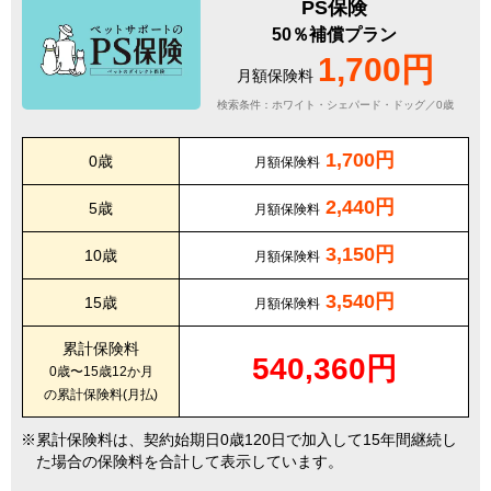
PS保険
50％補償プラン
1,700円
月額保険料
検索条件：ホワイト・シェパード・ドッグ／0歳
1,700円
0歳
月額保険料
2,440円
5歳
月額保険料
3,150円
10歳
月額保険料
3,540円
15歳
月額保険料
累計保険料
540,360円
0歳〜15歳12か月
の累計保険料(月払)
累計保険料は、契約始期日0歳120日で加入して15年間継続し
た場合の保険料を合計して表示しています。