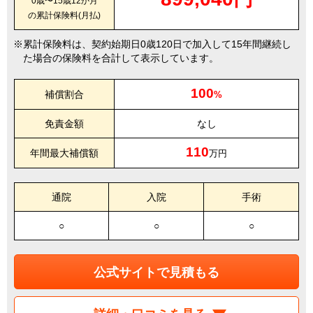
0歳〜15歳12か月
の累計保険料(月払)
累計保険料は、契約始期日0歳120日で加入して15年間継続し
た場合の保険料を合計して表示しています。
100
補償割合
%
免責金額
なし
110
年間最大補償額
万円
通院
入院
手術
○
○
○
公式サイトで見積もる