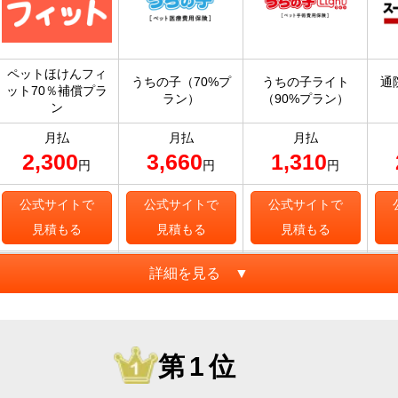
ペットほけんフィ
うちの子（70%プ
うちの子ライト
通
ット70％補償プラ
ラン）
（90%プラン）
ン
月払
月払
月払
2,300
3,660
1,310
円
円
円
公式サイトで
公式サイトで
公式サイトで
見積もる
見積もる
見積もる
詳細を見る ▼
第1位