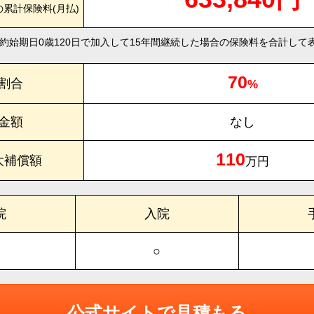
の累計保険料(月払)
約始期日0歳120日で加入して15年間継続した場合の保険料を合計して
70
割合
%
金額
なし
110
大補償額
万円
院
入院
○
公式サイトで見積もる