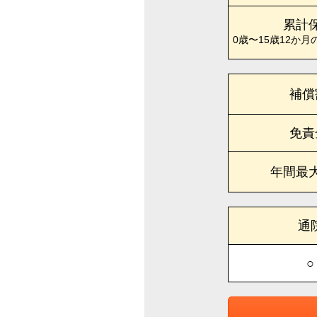
累計
0歳〜15歳12か月
補償
免責
年間最
通
○