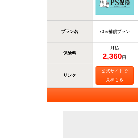
プラン名
70％補償プラン
月払
保険料
2,360
円
公式サイトで
リンク
見積もる