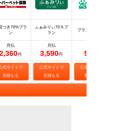
入院・
院つき70%プラ
ふぁみりぃ70％プ
プラン70 ライト
保険ス
ン
ラン
補
月払
月払
月払
2,360
3,590
567
8
円
円
円
公式サイトで
公式サイトで
公式サイトで
公式
見積もる
見積もる
見積もる
見