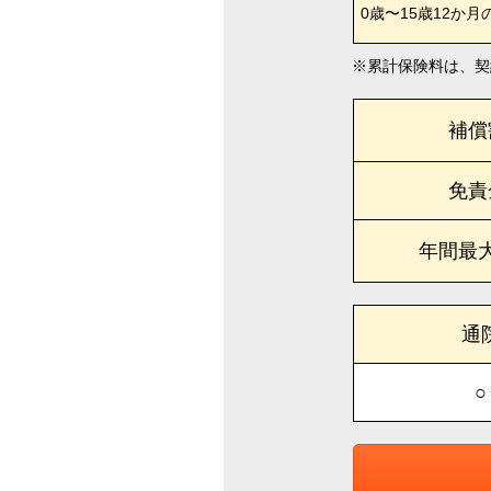
0歳〜15歳12か月
累計保険料は、契
補償
免責
年間最
通
○