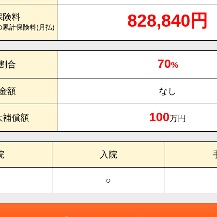
828,840円
保険料
の累計保険料(月払)
70
割合
%
金額
なし
100
大補償額
万円
院
入院
○