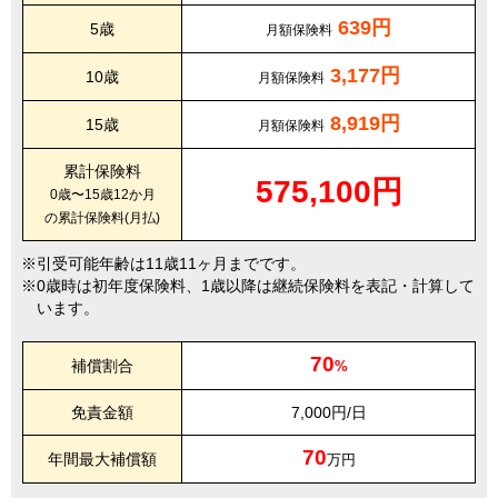
639円
5歳
月額保険料
3,177円
10歳
月額保険料
8,919円
15歳
月額保険料
累計保険料
575,100円
0歳〜15歳12か月
の累計保険料(月払)
引受可能年齢は11歳11ヶ月までです。
0歳時は初年度保険料、1歳以降は継続保険料を表記・計算して
います。
70
補償割合
%
免責金額
7,000円/日
70
年間最大補償額
万円