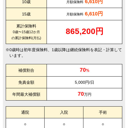
6,610円
10歳
月額保険料
6,610円
15歳
月額保険料
累計保険料
865,200円
0歳〜15歳12か月
の累計保険料(月払)
0歳時は初年度保険料、1歳以降は継続保険料を表記・計算して
います。
70
補償割合
%
免責金額
5,000円/日
70
年間最大補償額
万円
通院
入院
手術
○
○
○