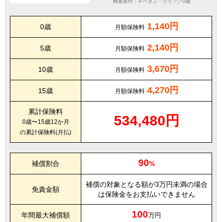
検索条件：チベタン・テリア／0歳
1,140円
0歳
月額保険料
2,140円
5歳
月額保険料
3,670円
10歳
月額保険料
4,270円
15歳
月額保険料
累計保険料
534,480円
0歳〜15歳12か月
の累計保険料(月払)
90
補償割合
%
補償の対象となる額が3万円未満の場合
免責金額
は保険金をお支払いできません
100
年間最大補償額
万円