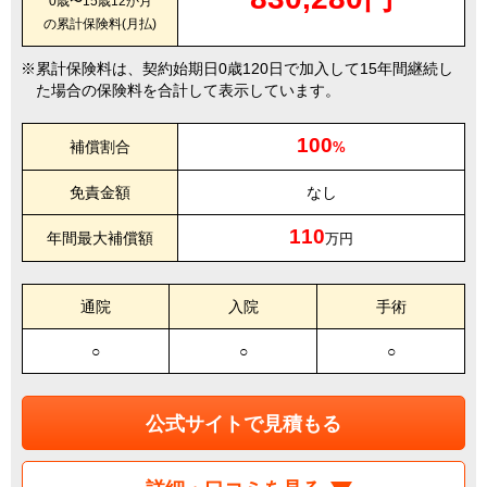
0歳〜15歳12か月
の累計保険料(月払)
累計保険料は、契約始期日0歳120日で加入して15年間継続し
た場合の保険料を合計して表示しています。
100
補償割合
%
免責金額
なし
110
年間最大補償額
万円
通院
入院
手術
○
○
○
公式サイトで見積もる