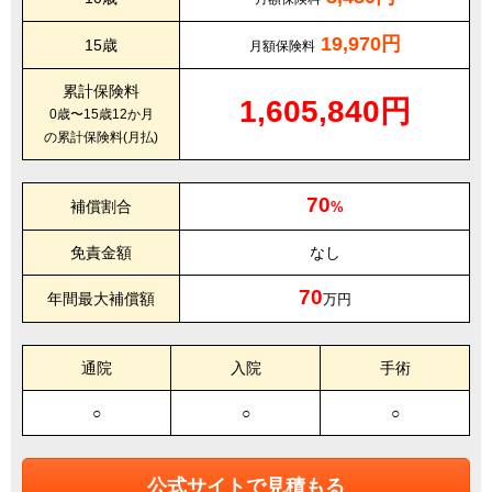
19,970円
15歳
月額保険料
累計保険料
1,605,840円
0歳〜15歳12か月
の累計保険料(月払)
70
補償割合
%
免責金額
なし
70
年間最大補償額
万円
通院
入院
手術
○
○
○
公式サイトで見積もる