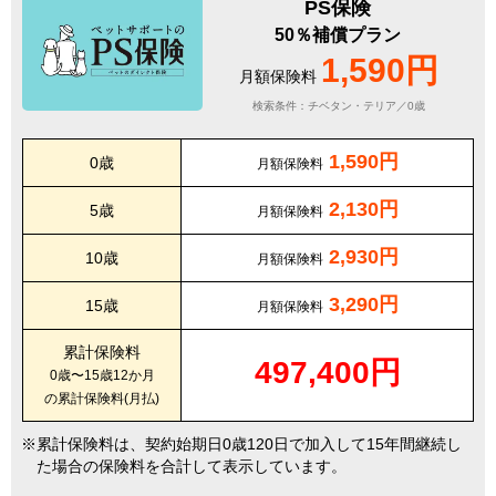
PS保険
50％補償プラン
1,590円
月額保険料
検索条件：チベタン・テリア／0歳
1,590円
0歳
月額保険料
2,130円
5歳
月額保険料
2,930円
10歳
月額保険料
3,290円
15歳
月額保険料
累計保険料
497,400円
0歳〜15歳12か月
の累計保険料(月払)
累計保険料は、契約始期日0歳120日で加入して15年間継続し
た場合の保険料を合計して表示しています。