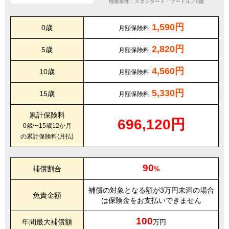
検索条件：スタンダード・プードル／0歳
1,590円
0歳
月額保険料
2,820円
5歳
月額保険料
4,560円
10歳
月額保険料
5,330円
15歳
月額保険料
累計保険料
696,120円
0歳〜15歳12か月
の累計保険料(月払)
90
補償割合
%
補償の対象となる額が3万円未満の場合
免責金額
は保険金をお支払いできません
100
年間最大補償額
万円