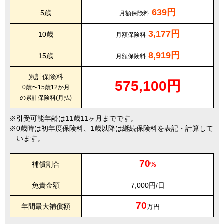
639円
5歳
月額保険料
3,177円
10歳
月額保険料
8,919円
15歳
月額保険料
累計保険料
575,100円
0歳〜15歳12か月
の累計保険料(月払)
引受可能年齢は11歳11ヶ月までです。
0歳時は初年度保険料、1歳以降は継続保険料を表記・計算して
います。
70
補償割合
%
免責金額
7,000円/日
70
年間最大補償額
万円