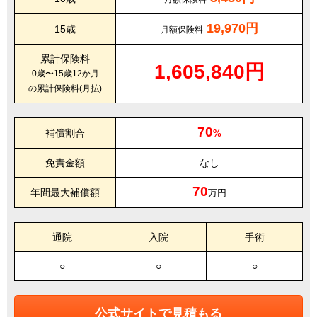
19,970円
15歳
月額保険料
累計保険料
1,605,840円
0歳〜15歳12か月
の累計保険料(月払)
70
補償割合
%
免責金額
なし
70
年間最大補償額
万円
通院
入院
手術
○
○
○
公式サイトで見積もる