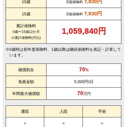
7,930円
10歳
月額保険料
7,930円
15歳
月額保険料
累計保険料
1,059,840円
0歳〜15歳12か月
の累計保険料(月払)
0歳時は初年度保険料、1歳以降は継続保険料を表記・計算して
います。
70
補償割合
%
免責金額
5,000円/日
70
年間最大補償額
万円
通院
入院
手術
○
○
○