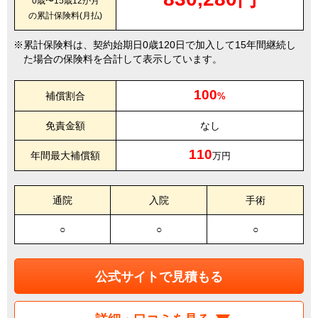
0歳〜15歳12か月
の累計保険料(月払)
累計保険料は、契約始期日0歳120日で加入して15年間継続し
た場合の保険料を合計して表示しています。
100
補償割合
%
免責金額
なし
110
年間最大補償額
万円
通院
入院
手術
○
○
○
公式サイトで見積もる