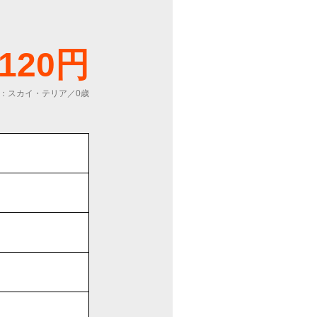
,120円
：スカイ・テリア／0歳