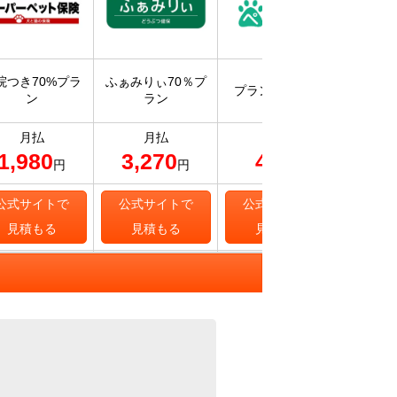
入院・
院つき70%プラ
ふぁみりぃ70％プ
プラン70 ライト
保険ス
ン
ラン
補
月払
月払
月払
1,980
3,270
405
7
円
円
円
公式サイトで
公式サイトで
公式サイトで
公式
見積もる
見積もる
見積もる
見