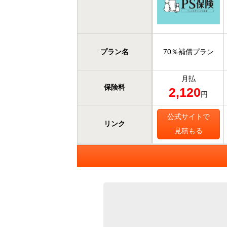
プラン名
70％補償プラン
月払
保険料
2,120
円
公式サイトで
リンク
見積もる