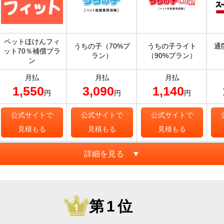
ペットほけんフィ
うちの子（70%プ
うちの子ライト
通
ット70％補償プラ
ラン）
（90%プラン）
ン
月払
月払
月払
1,550
3,090
1,140
円
円
円
公式サイトで
公式サイトで
公式サイトで
見積もる
見積もる
見積もる
詳細を見る ▼
第1位