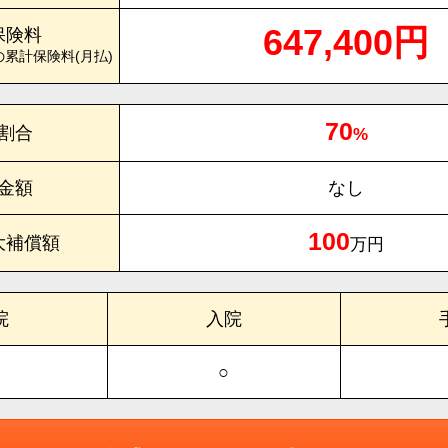
647,400円
保険料
の累計保険料(月払)
70
割合
%
金額
なし
100
大補償額
万円
院
入院
○