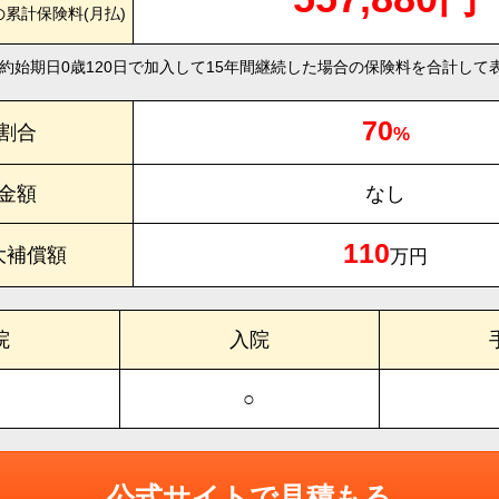
の累計保険料(月払)
約始期日0歳120日で加入して15年間継続した場合の保険料を合計して
70
割合
%
金額
なし
110
大補償額
万円
院
入院
○
公式サイトで見積もる