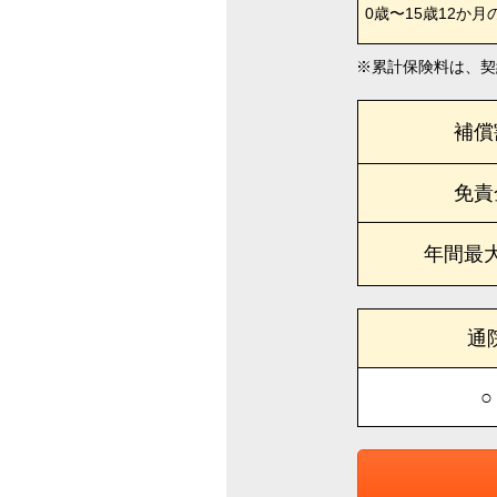
0歳〜15歳12か月
累計保険料は、契
補償
免責
年間最
通
○