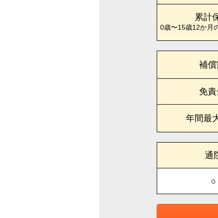
累計
0歳〜15歳12か月
補償
免責
年間最
通
○