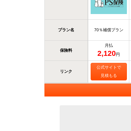
プラン名
70％補償プラン
月払
保険料
2,120
円
公式サイトで
リンク
見積もる