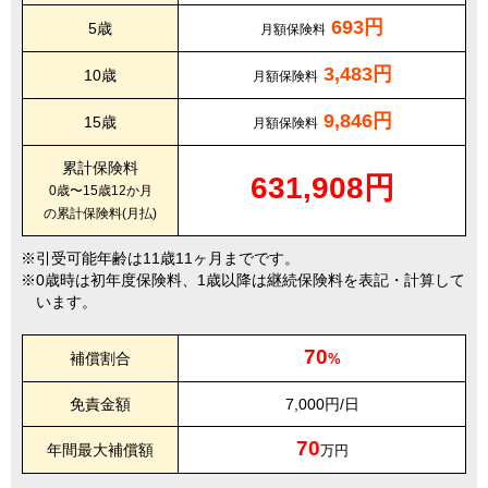
693円
5歳
月額保険料
3,483円
10歳
月額保険料
9,846円
15歳
月額保険料
累計保険料
631,908円
0歳〜15歳12か月
の累計保険料(月払)
引受可能年齢は11歳11ヶ月までです。
0歳時は初年度保険料、1歳以降は継続保険料を表記・計算して
います。
70
補償割合
%
免責金額
7,000円/日
70
年間最大補償額
万円