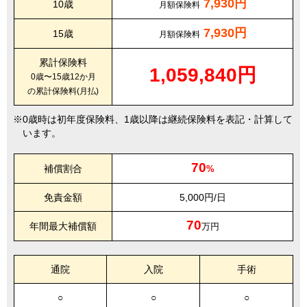
7,930円
10歳
月額保険料
7,930円
15歳
月額保険料
累計保険料
1,059,840円
0歳〜15歳12か月
の累計保険料(月払)
0歳時は初年度保険料、1歳以降は継続保険料を表記・計算して
います。
70
補償割合
%
免責金額
5,000円/日
70
年間最大補償額
万円
通院
入院
手術
○
○
○