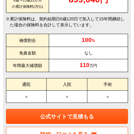
0歳〜15歳12か月
の累計保険料(月払)
累計保険料は、契約始期日0歳120日で加入して15年間継続し
た場合の保険料を合計して表示しています。
100
補償割合
%
免責金額
なし
110
年間最大補償額
万円
通院
入院
手術
○
○
○
公式サイトで見積もる