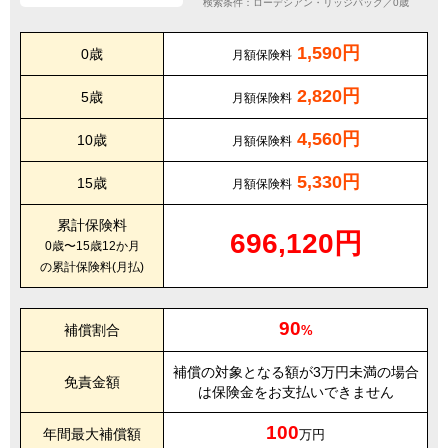
検索条件：ローデシアン・リッジバック／0歳
1,590円
0歳
月額保険料
2,820円
5歳
月額保険料
4,560円
10歳
月額保険料
5,330円
15歳
月額保険料
累計保険料
696,120円
0歳〜15歳12か月
の累計保険料(月払)
90
補償割合
%
補償の対象となる額が3万円未満の場合
免責金額
は保険金をお支払いできません
100
年間最大補償額
万円