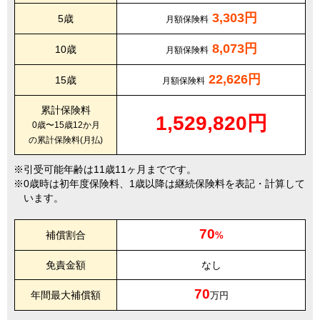
3,303円
5歳
月額保険料
8,073円
10歳
月額保険料
22,626円
15歳
月額保険料
累計保険料
1,529,820円
0歳〜15歳12か月
の累計保険料(月払)
引受可能年齢は11歳11ヶ月までです。
0歳時は初年度保険料、1歳以降は継続保険料を表記・計算して
います。
70
補償割合
%
免責金額
なし
70
年間最大補償額
万円