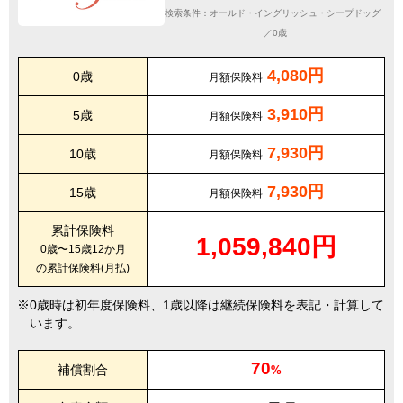
検索条件：オールド・イングリッシュ・シープドッグ
／0歳
4,080円
0歳
月額保険料
3,910円
5歳
月額保険料
7,930円
10歳
月額保険料
7,930円
15歳
月額保険料
累計保険料
1,059,840円
0歳〜15歳12か月
の累計保険料(月払)
0歳時は初年度保険料、1歳以降は継続保険料を表記・計算して
います。
70
補償割合
%