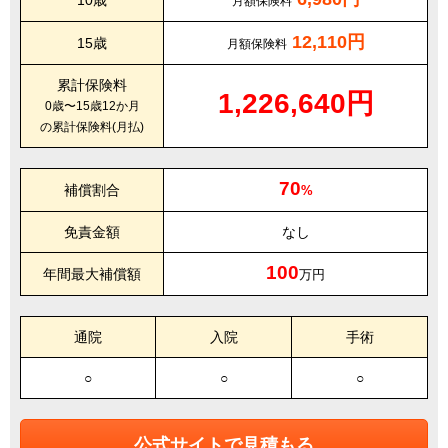
10歳
月額保険料
12,110円
15歳
月額保険料
累計保険料
1,226,640円
0歳〜15歳12か月
の累計保険料(月払)
70
補償割合
%
免責金額
なし
100
年間最大補償額
万円
通院
入院
手術
○
○
○
公式サイトで見積もる