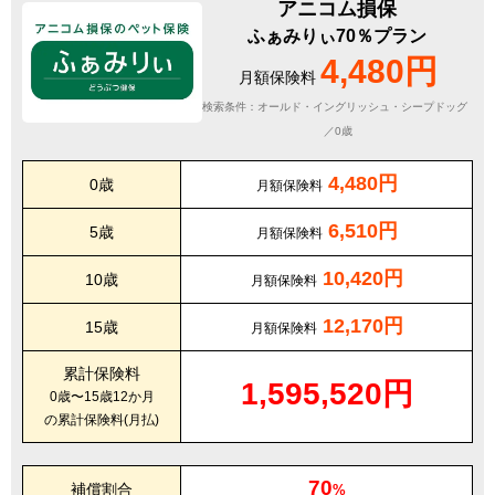
アニコム損保
ふぁみりぃ70％プラン
4,480円
月額保険料
検索条件：オールド・イングリッシュ・シープドッグ
／0歳
4,480円
0歳
月額保険料
6,510円
5歳
月額保険料
10,420円
10歳
月額保険料
12,170円
15歳
月額保険料
累計保険料
1,595,520円
0歳〜15歳12か月
の累計保険料(月払)
70
補償割合
%