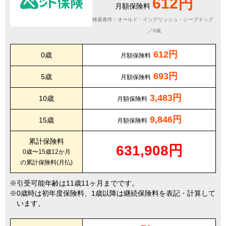
612円
月額保険料
検索条件：オールド・イングリッシュ・シープドッグ
／0歳
612円
0歳
月額保険料
693円
5歳
月額保険料
3,483円
10歳
月額保険料
9,846円
15歳
月額保険料
累計保険料
631,908円
0歳〜15歳12か月
の累計保険料(月払)
引受可能年齢は11歳11ヶ月までです。
0歳時は初年度保険料、1歳以降は継続保険料を表記・計算して
います。