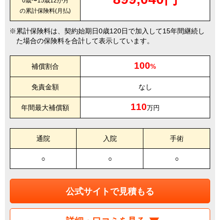
0歳〜15歳12か月
の累計保険料(月払)
累計保険料は、契約始期日0歳120日で加入して15年間継続し
た場合の保険料を合計して表示しています。
100
補償割合
%
免責金額
なし
110
年間最大補償額
万円
通院
入院
手術
○
○
○
公式サイトで見積もる