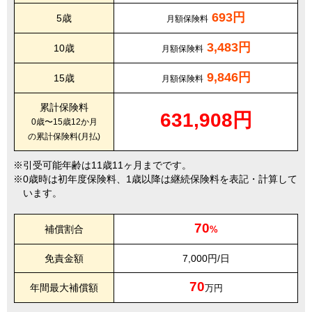
693円
5歳
月額保険料
3,483円
10歳
月額保険料
9,846円
15歳
月額保険料
累計保険料
631,908円
0歳〜15歳12か月
の累計保険料(月払)
引受可能年齢は11歳11ヶ月までです。
0歳時は初年度保険料、1歳以降は継続保険料を表記・計算して
います。
70
補償割合
%
免責金額
7,000円/日
70
年間最大補償額
万円