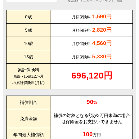
検索条件：ニューファンドランド／0歳
1,590円
0歳
月額保険料
2,820円
5歳
月額保険料
4,560円
10歳
月額保険料
5,330円
15歳
月額保険料
累計保険料
696,120円
0歳〜15歳12か月
の累計保険料(月払)
90
補償割合
%
補償の対象となる額が3万円未満の場合
免責金額
は保険金をお支払いできません
100
年間最大補償額
万円