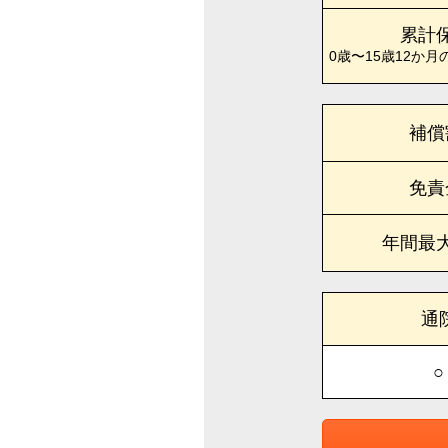
累計
0歳〜15歳12か月
補償
免責
年間最
通
○