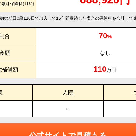
の累計保険料(月払)
約始期日0歳120日で加入して15年間継続した場合の保険料を合計して
70
割合
%
金額
なし
110
大補償額
万円
院
入院
○
公式サイトで見積もる