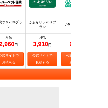
入院・
院つき70%プラ
ふぁみりぃ70％プ
プラン70 ライト
保険ス
ン
ラン
補
月払
月払
月払
2,960
3,910
612
1,
円
円
円
公式サイトで
公式サイトで
公式サイトで
公式
見積もる
見積もる
見積もる
見