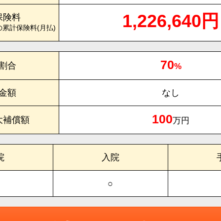
1,226,640円
保険料
の累計保険料(月払)
70
割合
%
金額
なし
100
大補償額
万円
院
入院
○