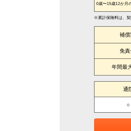
0歳〜15歳12か月
累計保険料は、契
補償
免責
年間最
通
○