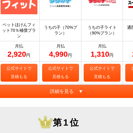
ペットほけんフィ
うちの子（70%プ
うちの子ライト
通
ット70％補償プラ
ラン）
（90%プラン）
ン
月払
月払
月払
2,920
4,990
1,310
円
円
円
公式サイトで
公式サイトで
公式サイトで
見積もる
見積もる
見積もる
詳細を見る ▼
第1位