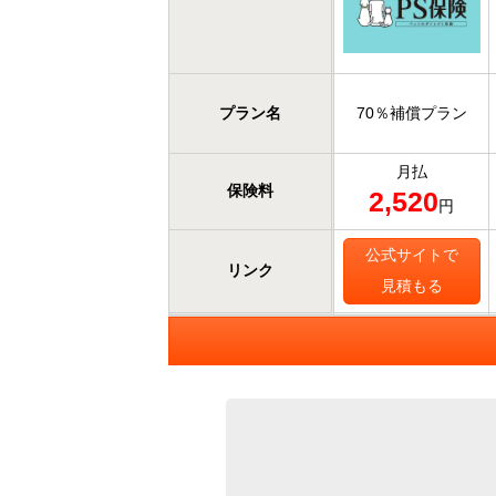
プラン名
70％補償プラン
月払
保険料
2,520
円
公式サイトで
リンク
見積もる