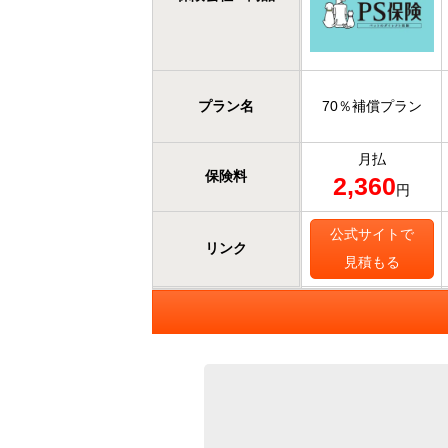
プラン名
70％補償プラン
月払
保険料
2,360
円
公式サイトで
リンク
見積もる