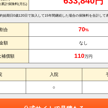
633,840円
の累計保険料(月払)
約始期日0歳120日で加入して15年間継続した場合の保険料を合計して
70
割合
%
金額
なし
110
大補償額
万円
院
入院
○