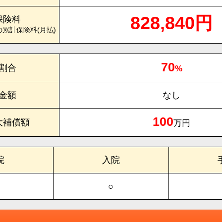
828,840円
保険料
の累計保険料(月払)
70
割合
%
金額
なし
100
大補償額
万円
院
入院
○