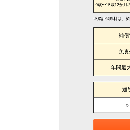
0歳〜15歳12か月
累計保険料は、契
補償
免責
年間最
通
○