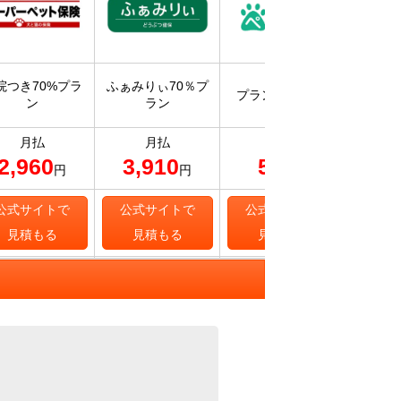
入院・
院つき70%プラ
ふぁみりぃ70％プ
プラン70 ライト
保険ス
ン
ラン
補
月払
月払
月払
2,960
3,910
567
8
円
円
円
公式サイトで
公式サイトで
公式サイトで
公式
見積もる
見積もる
見積もる
見