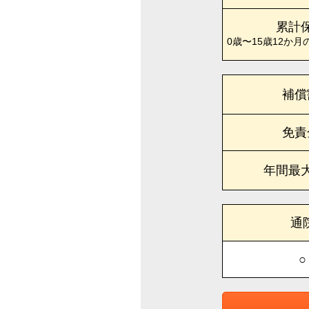
累計
0歳〜15歳12か月
補償
免責
年間最
通
○