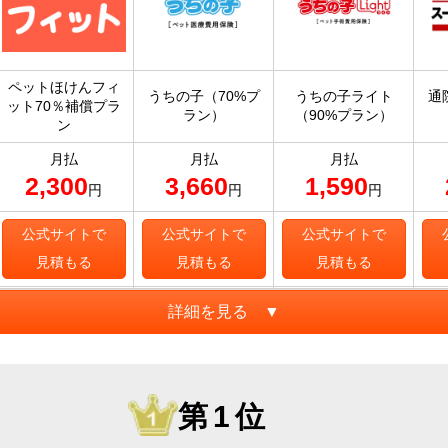
ペットほけんフィ
うちの子（70%プ
うちの子ライト
通
ット70％補償プラ
ラン）
（90%プラン）
ン
月払
月払
月払
2,300
3,660
1,590
円
円
円
公式サイトで
公式サイトで
公式サイトで
見積もる
見積もる
見積もる
詳細を見る ▼
第1位