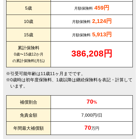
459円
5歳
月額保険料
2,124円
10歳
月額保険料
5,913円
15歳
月額保険料
累計保険料
386,208円
0歳〜15歳12か月
の累計保険料(月払)
引受可能年齢は11歳11ヶ月までです。
0歳時は初年度保険料、1歳以降は継続保険料を表記・計算して
います。
70
補償割合
%
免責金額
7,000円/日
70
年間最大補償額
万円