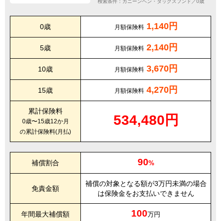
検索条件：カニーンヘン・ダックスフンド／0歳
1,140円
0歳
月額保険料
2,140円
5歳
月額保険料
3,670円
10歳
月額保険料
4,270円
15歳
月額保険料
累計保険料
534,480円
0歳〜15歳12か月
の累計保険料(月払)
90
補償割合
%
補償の対象となる額が3万円未満の場合
免責金額
は保険金をお支払いできません
100
年間最大補償額
万円