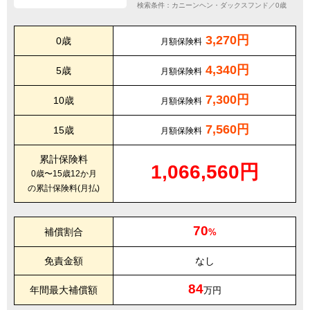
検索条件：カニーンヘン・ダックスフンド／0歳
3,270円
0歳
月額保険料
4,340円
5歳
月額保険料
7,300円
10歳
月額保険料
7,560円
15歳
月額保険料
累計保険料
1,066,560円
0歳〜15歳12か月
の累計保険料(月払)
70
補償割合
%
免責金額
なし
84
年間最大補償額
万円