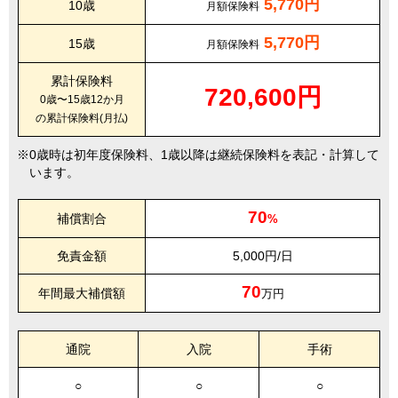
5,770円
10歳
月額保険料
5,770円
15歳
月額保険料
累計保険料
720,600円
0歳〜15歳12か月
の累計保険料(月払)
0歳時は初年度保険料、1歳以降は継続保険料を表記・計算して
います。
70
補償割合
%
免責金額
5,000円/日
70
年間最大補償額
万円
通院
入院
手術
○
○
○