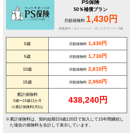
PS保険
50％補償プラン
1,430円
月額保険料
検索条件：カニーンヘン・ダックスフンド／0歳
1,430円
0歳
月額保険料
1,730円
5歳
月額保険料
2,610円
10歳
月額保険料
2,950円
15歳
月額保険料
累計保険料
438,240円
0歳〜15歳12か月
の累計保険料(月払)
累計保険料は、契約始期日0歳120日で加入して15年間継続し
た場合の保険料を合計して表示しています。