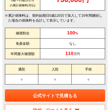
0歳〜15歳12か月
の累計保険料(月払)
累計保険料は、契約始期日0歳120日で加入して15年間継続し
た場合の保険料を合計して表示しています。
100
補償割合
%
免責金額
なし
110
年間最大補償額
万円
通院
入院
手術
○
○
○
公式サイトで見積もる