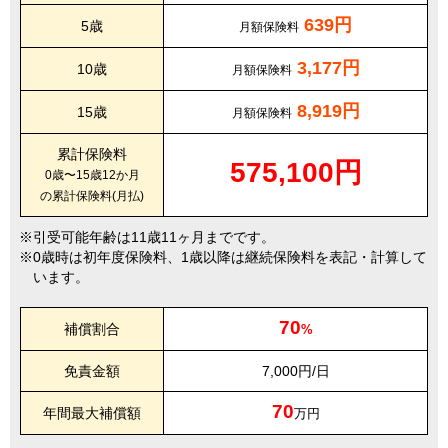
639円
5歳
月額保険料
3,177円
10歳
月額保険料
8,919円
15歳
月額保険料
累計保険料
575,100円
0歳〜15歳12か月
の累計保険料(月払)
引受可能年齢は11歳11ヶ月までです。
0歳時は初年度保険料、1歳以降は継続保険料を表記・計算して
います。
70
補償割合
%
免責金額
7,000円/日
70
年間最大補償額
万円