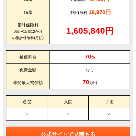
19,970円
15歳
月額保険料
累計保険料
1,605,840円
0歳〜15歳12か月
の累計保険料(月払)
70
補償割合
%
免責金額
なし
70
年間最大補償額
万円
通院
入院
手術
○
○
○
公式サイトで見積もる