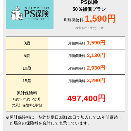
PS保険
50％補償プラン
1,590円
月額保険料
検索条件：甲斐／0歳
1,590円
0歳
月額保険料
2,130円
5歳
月額保険料
2,930円
10歳
月額保険料
3,290円
15歳
月額保険料
累計保険料
497,400円
0歳〜15歳12か月
の累計保険料(月払)
累計保険料は、契約始期日0歳120日で加入して15年間継続し
た場合の保険料を合計して表示しています。