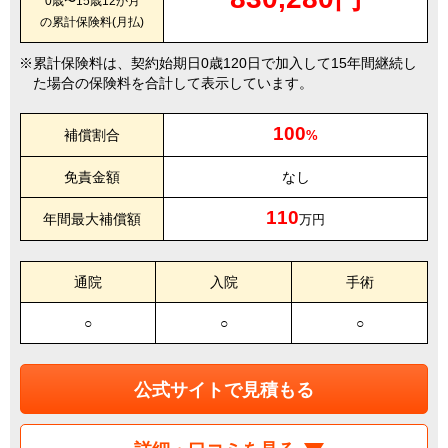
0歳〜15歳12か月
の累計保険料(月払)
累計保険料は、契約始期日0歳120日で加入して15年間継続し
た場合の保険料を合計して表示しています。
100
補償割合
%
免責金額
なし
110
年間最大補償額
万円
通院
入院
手術
○
○
○
公式サイトで見積もる