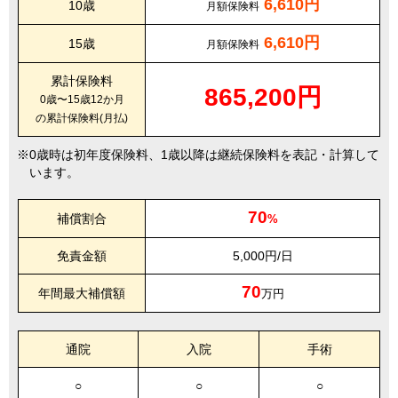
6,610円
10歳
月額保険料
6,610円
15歳
月額保険料
累計保険料
865,200円
0歳〜15歳12か月
の累計保険料(月払)
0歳時は初年度保険料、1歳以降は継続保険料を表記・計算して
います。
70
補償割合
%
免責金額
5,000円/日
70
年間最大補償額
万円
通院
入院
手術
○
○
○