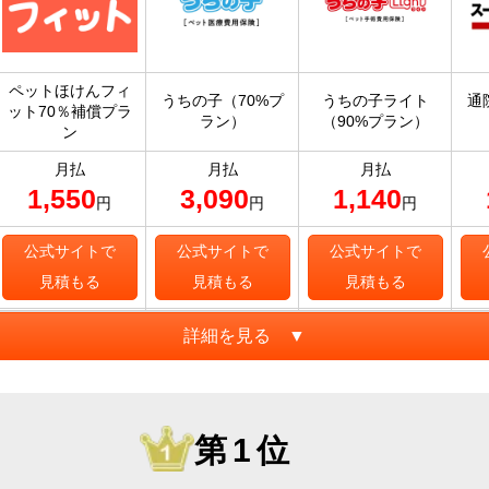
ペットほけんフィ
うちの子（70%プ
うちの子ライト
通
ット70％補償プラ
ラン）
（90%プラン）
ン
月払
月払
月払
1,550
3,090
1,140
円
円
円
公式サイトで
公式サイトで
公式サイトで
見積もる
見積もる
見積もる
詳細を見る ▼
第1位