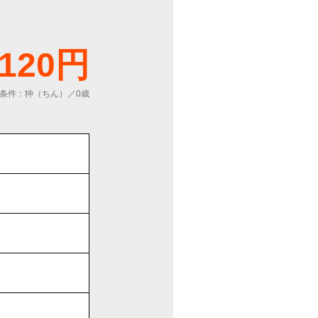
,120円
条件：狆（ちん）／0歳