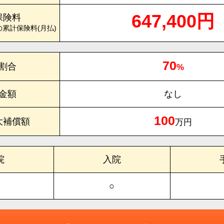
647,400円
保険料
の累計保険料(月払)
70
割合
%
金額
なし
100
大補償額
万円
院
入院
○