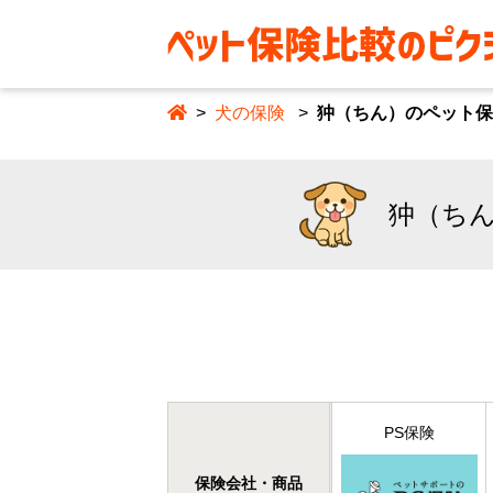
犬の保険
狆（ちん）のペット保
狆（ちん
PS保険
保険会社・商品