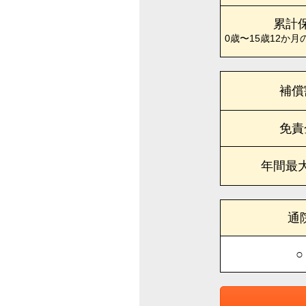
累計
0歳〜15歳12か月
補償
免責
年間最
通
○