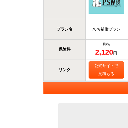
プラン名
70％補償プラン
月払
保険料
2,120
円
公式サイトで
リンク
見積もる