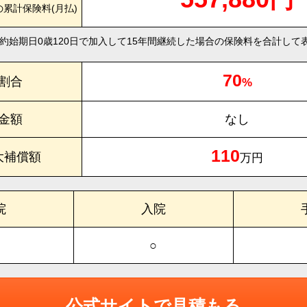
の累計保険料(月払)
約始期日0歳120日で加入して15年間継続した場合の保険料を合計して
70
割合
%
金額
なし
110
大補償額
万円
院
入院
○
公式サイトで見積もる