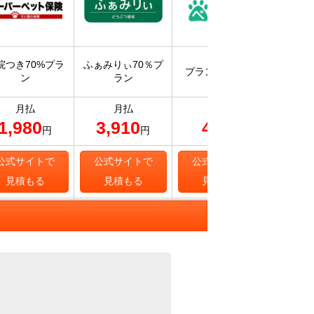
入院・
院つき70%プラ
ふぁみりぃ70％プ
プラン70 ライト
保険ス
ン
ラン
補
月払
月払
月払
1,980
3,910
405
7
円
円
円
公式サイトで
公式サイトで
公式サイトで
公式
見積もる
見積もる
見積もる
見