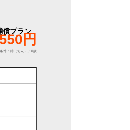
補償プラン
,550円
条件：狆（ちん）／0歳