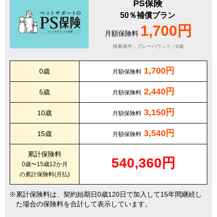
PS保険
50％補償プラン
1,700円
月額保険料
検索条件：グレーハウンド／0歳
1,700円
0歳
月額保険料
2,440円
5歳
月額保険料
3,150円
10歳
月額保険料
3,540円
15歳
月額保険料
累計保険料
540,360円
0歳〜15歳12か月
の累計保険料(月払)
累計保険料は、契約始期日0歳120日で加入して15年間継続し
た場合の保険料を合計して表示しています。