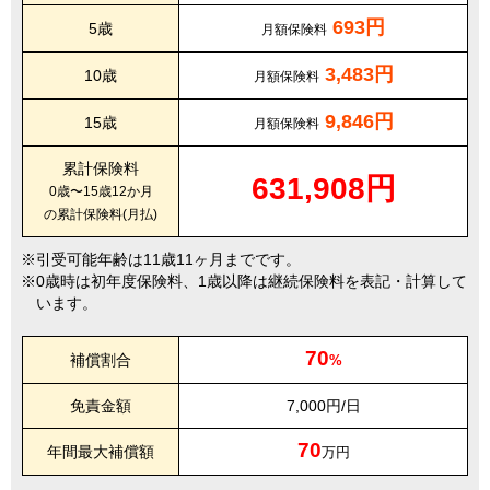
693円
5歳
月額保険料
3,483円
10歳
月額保険料
9,846円
15歳
月額保険料
累計保険料
631,908円
0歳〜15歳12か月
の累計保険料(月払)
引受可能年齢は11歳11ヶ月までです。
0歳時は初年度保険料、1歳以降は継続保険料を表記・計算して
います。
70
補償割合
%
免責金額
7,000円/日
70
年間最大補償額
万円