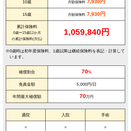
7,930円
10歳
月額保険料
7,930円
15歳
月額保険料
累計保険料
1,059,840円
0歳〜15歳12か月
の累計保険料(月払)
0歳時は初年度保険料、1歳以降は継続保険料を表記・計算して
います。
70
補償割合
%
免責金額
5,000円/日
70
年間最大補償額
万円
通院
入院
手術
○
○
○