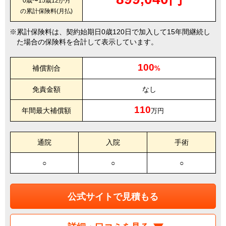
0歳〜15歳12か月
の累計保険料(月払)
累計保険料は、契約始期日0歳120日で加入して15年間継続し
た場合の保険料を合計して表示しています。
100
補償割合
%
免責金額
なし
110
年間最大補償額
万円
通院
入院
手術
○
○
○
公式サイトで見積もる