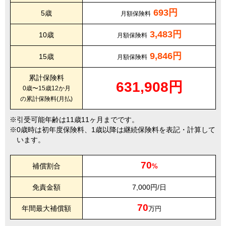
693円
5歳
月額保険料
3,483円
10歳
月額保険料
9,846円
15歳
月額保険料
累計保険料
631,908円
0歳〜15歳12か月
の累計保険料(月払)
引受可能年齢は11歳11ヶ月までです。
0歳時は初年度保険料、1歳以降は継続保険料を表記・計算して
います。
70
補償割合
%
免責金額
7,000円/日
70
年間最大補償額
万円