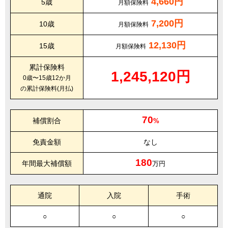
4,660円
5歳
月額保険料
7,200円
10歳
月額保険料
12,130円
15歳
月額保険料
累計保険料
1,245,120円
0歳〜15歳12か月
の累計保険料(月払)
70
補償割合
%
免責金額
なし
180
年間最大補償額
万円
通院
入院
手術
○
○
○