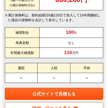
0歳〜15歳12か月
の累計保険料(月払)
累計保険料は、契約始期日0歳120日で加入して15年間継続し
た場合の保険料を合計して表示しています。
100
補償割合
%
免責金額
なし
110
年間最大補償額
万円
通院
入院
手術
○
○
○
公式サイトで見積もる