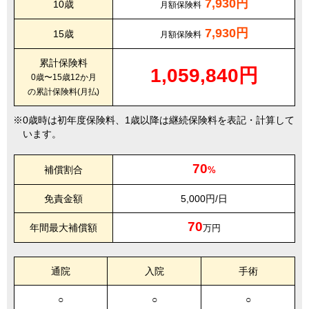
7,930円
10歳
月額保険料
7,930円
15歳
月額保険料
累計保険料
1,059,840円
0歳〜15歳12か月
の累計保険料(月払)
0歳時は初年度保険料、1歳以降は継続保険料を表記・計算して
います。
70
補償割合
%
免責金額
5,000円/日
70
年間最大補償額
万円
通院
入院
手術
○
○
○