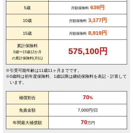
639円
5歳
月額保険料
3,177円
10歳
月額保険料
8,919円
15歳
月額保険料
累計保険料
575,100円
0歳〜15歳12か月
の累計保険料(月払)
引受可能年齢は11歳11ヶ月までです。
0歳時は初年度保険料、1歳以降は継続保険料を表記・計算して
います。
70
補償割合
%
免責金額
7,000円/日
70
年間最大補償額
万円