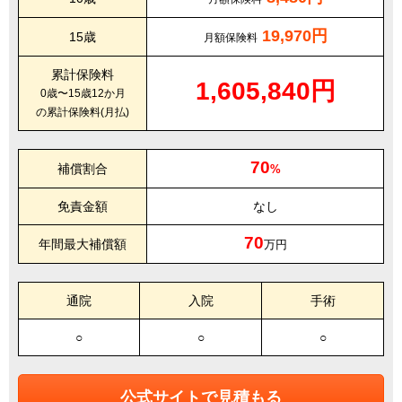
19,970円
15歳
月額保険料
累計保険料
1,605,840円
0歳〜15歳12か月
の累計保険料(月払)
70
補償割合
%
免責金額
なし
70
年間最大補償額
万円
通院
入院
手術
○
○
○
公式サイトで見積もる