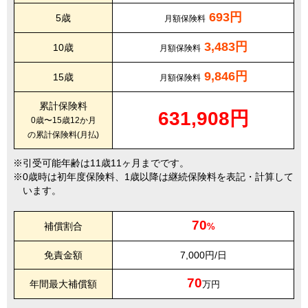
693円
5歳
月額保険料
3,483円
10歳
月額保険料
9,846円
15歳
月額保険料
累計保険料
631,908円
0歳〜15歳12か月
の累計保険料(月払)
引受可能年齢は11歳11ヶ月までです。
0歳時は初年度保険料、1歳以降は継続保険料を表記・計算して
います。
70
補償割合
%
免責金額
7,000円/日
70
年間最大補償額
万円