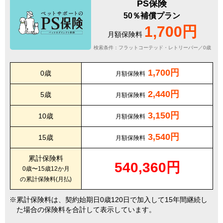
PS保険
50％補償プラン
1,700円
月額保険料
検索条件：フラットコーテッド・レトリーバー／0歳
1,700円
0歳
月額保険料
2,440円
5歳
月額保険料
3,150円
10歳
月額保険料
3,540円
15歳
月額保険料
累計保険料
540,360円
0歳〜15歳12か月
の累計保険料(月払)
累計保険料は、契約始期日0歳120日で加入して15年間継続し
た場合の保険料を合計して表示しています。