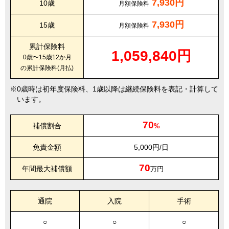
7,930円
10歳
月額保険料
7,930円
15歳
月額保険料
累計保険料
1,059,840円
0歳〜15歳12か月
の累計保険料(月払)
0歳時は初年度保険料、1歳以降は継続保険料を表記・計算して
います。
70
補償割合
%
免責金額
5,000円/日
70
年間最大補償額
万円
通院
入院
手術
○
○
○