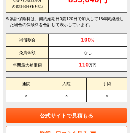
0歳〜15歳12か月
の累計保険料(月払)
累計保険料は、契約始期日0歳120日で加入して15年間継続し
た場合の保険料を合計して表示しています。
100
補償割合
%
免責金額
なし
110
年間最大補償額
万円
通院
入院
手術
○
○
○
公式サイトで見積もる