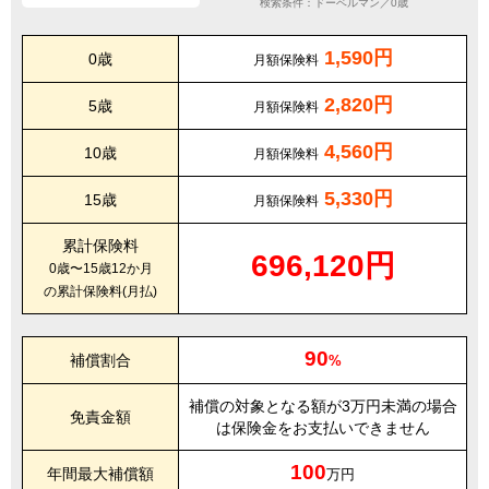
検索条件：ドーベルマン／0歳
1,590円
0歳
月額保険料
2,820円
5歳
月額保険料
4,560円
10歳
月額保険料
5,330円
15歳
月額保険料
累計保険料
696,120円
0歳〜15歳12か月
の累計保険料(月払)
90
補償割合
%
補償の対象となる額が3万円未満の場合
免責金額
は保険金をお支払いできません
100
年間最大補償額
万円