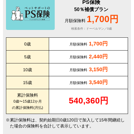
PS保険
50％補償プラン
1,700円
月額保険料
検索条件：ドーベルマン／0歳
1,700円
0歳
月額保険料
2,440円
5歳
月額保険料
3,150円
10歳
月額保険料
3,540円
15歳
月額保険料
累計保険料
540,360円
0歳〜15歳12か月
の累計保険料(月払)
累計保険料は、契約始期日0歳120日で加入して15年間継続し
た場合の保険料を合計して表示しています。