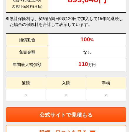
0歳〜15歳12か月
の累計保険料(月払)
累計保険料は、契約始期日0歳120日で加入して15年間継続し
た場合の保険料を合計して表示しています。
100
補償割合
%
免責金額
なし
110
年間最大補償額
万円
通院
入院
手術
○
○
○
公式サイトで見積もる