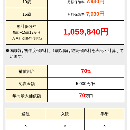
7,930円
10歳
月額保険料
7,930円
15歳
月額保険料
累計保険料
1,059,840円
0歳〜15歳12か月
の累計保険料(月払)
0歳時は初年度保険料、1歳以降は継続保険料を表記・計算して
います。
70
補償割合
%
免責金額
5,000円/日
70
年間最大補償額
万円
通院
入院
手術
○
○
○