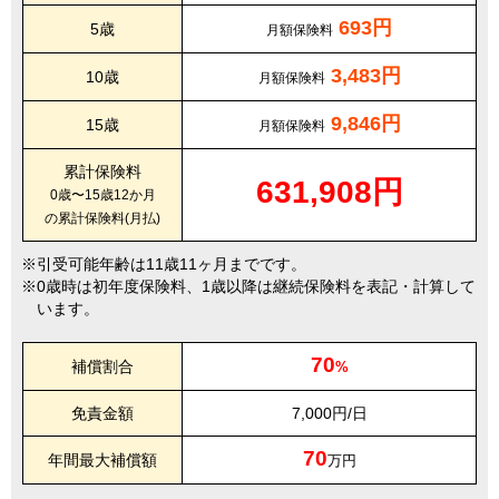
693円
5歳
月額保険料
3,483円
10歳
月額保険料
9,846円
15歳
月額保険料
累計保険料
631,908円
0歳〜15歳12か月
の累計保険料(月払)
引受可能年齢は11歳11ヶ月までです。
0歳時は初年度保険料、1歳以降は継続保険料を表記・計算して
います。
70
補償割合
%
免責金額
7,000円/日
70
年間最大補償額
万円