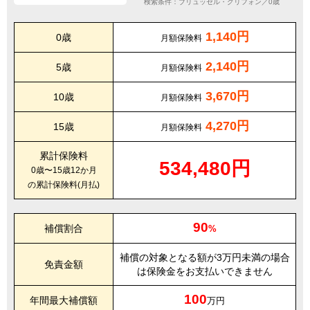
検索条件：ブリュッセル・グリフォン／0歳
1,140円
0歳
月額保険料
2,140円
5歳
月額保険料
3,670円
10歳
月額保険料
4,270円
15歳
月額保険料
累計保険料
534,480円
0歳〜15歳12か月
の累計保険料(月払)
90
補償割合
%
補償の対象となる額が3万円未満の場合
免責金額
は保険金をお支払いできません
100
年間最大補償額
万円