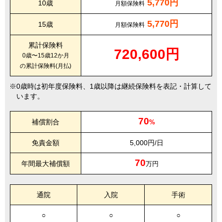
5,770円
10歳
月額保険料
5,770円
15歳
月額保険料
累計保険料
720,600円
0歳〜15歳12か月
の累計保険料(月払)
0歳時は初年度保険料、1歳以降は継続保険料を表記・計算して
います。
70
補償割合
%
免責金額
5,000円/日
70
年間最大補償額
万円
通院
入院
手術
○
○
○