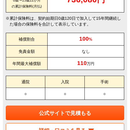
0歳〜15歳12か月
の累計保険料(月払)
累計保険料は、契約始期日0歳120日で加入して15年間継続し
た場合の保険料を合計して表示しています。
100
補償割合
%
免責金額
なし
110
年間最大補償額
万円
通院
入院
手術
○
○
○
公式サイトで見積もる