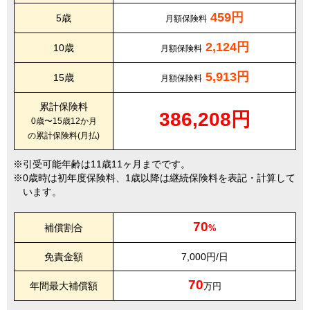
459円
5歳
月額保険料
2,124円
10歳
月額保険料
5,913円
15歳
月額保険料
累計保険料
386,208円
0歳〜15歳12か月
の累計保険料(月払)
引受可能年齢は11歳11ヶ月までです。
0歳時は初年度保険料、1歳以降は継続保険料を表記・計算して
います。
70
補償割合
%
免責金額
7,000円/日
70
年間最大補償額
万円