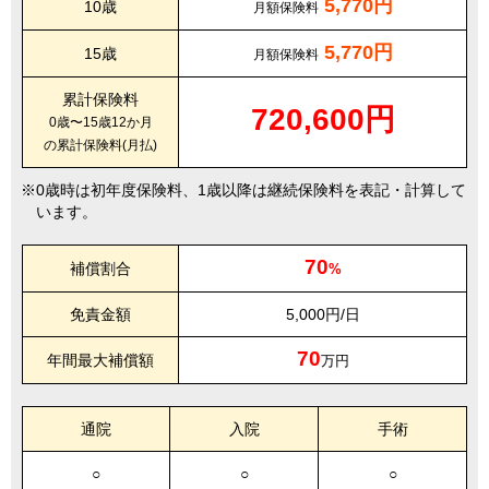
5,770円
10歳
月額保険料
5,770円
15歳
月額保険料
累計保険料
720,600円
0歳〜15歳12か月
の累計保険料(月払)
0歳時は初年度保険料、1歳以降は継続保険料を表記・計算して
います。
70
補償割合
%
免責金額
5,000円/日
70
年間最大補償額
万円
通院
入院
手術
○
○
○