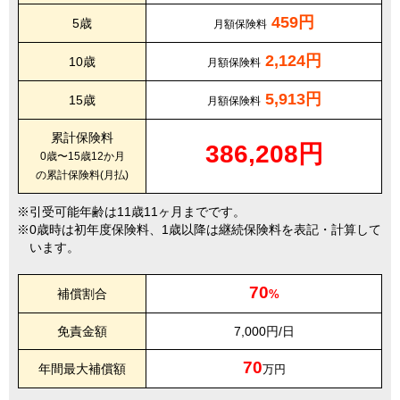
459円
5歳
月額保険料
2,124円
10歳
月額保険料
5,913円
15歳
月額保険料
累計保険料
386,208円
0歳〜15歳12か月
の累計保険料(月払)
引受可能年齢は11歳11ヶ月までです。
0歳時は初年度保険料、1歳以降は継続保険料を表記・計算して
います。
70
補償割合
%
免責金額
7,000円/日
70
年間最大補償額
万円