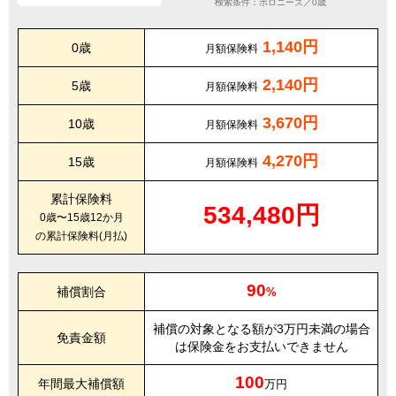
検索条件：ボロニーズ／0歳
1,140円
0歳
月額保険料
2,140円
5歳
月額保険料
3,670円
10歳
月額保険料
4,270円
15歳
月額保険料
累計保険料
534,480円
0歳〜15歳12か月
の累計保険料(月払)
90
補償割合
%
補償の対象となる額が3万円未満の場合
免責金額
は保険金をお支払いできません
100
年間最大補償額
万円