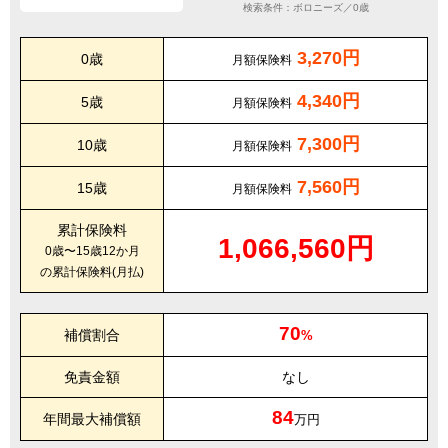
検索条件：ボロニーズ／0歳
3,270円
0歳
月額保険料
4,340円
5歳
月額保険料
7,300円
10歳
月額保険料
7,560円
15歳
月額保険料
累計保険料
1,066,560円
0歳〜15歳12か月
の累計保険料(月払)
70
補償割合
%
免責金額
なし
84
年間最大補償額
万円