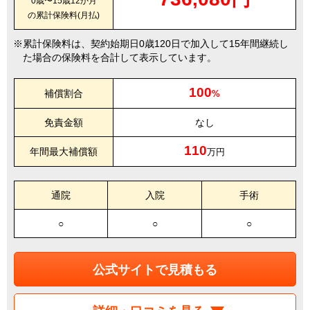
0歳〜15歳12か月
の累計保険料(月払)
累計保険料は、契約始期日0歳120日で加入して15年間継続し
た場合の保険料を合計して表示しています。
100
補償割合
%
免責金額
なし
110
年間最大補償額
万円
通院
入院
手術
○
○
○
公式サイトで見積もる