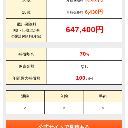
10歳
月額保険料
6,430円
15歳
月額保険料
累計保険料
647,400円
0歳〜15歳12か月
の累計保険料(月払)
70
補償割合
%
免責金額
なし
100
年間最大補償額
万円
通院
入院
手術
○
○
○
公式サイトで見積もる