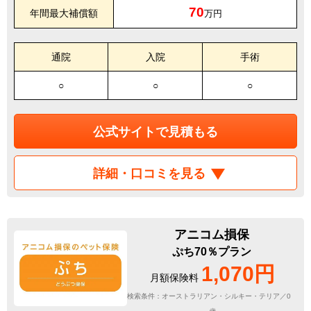
70
年間最大補償額
万円
通院
入院
手術
○
○
○
公式サイトで見積もる
詳細・口コミを見る
アニコム損保
ぷち70％プラン
1,070円
月額保険料
検索条件：オーストラリアン・シルキー・テリア／0