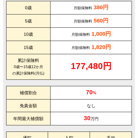
380円
0歳
月額保険料
560円
5歳
月額保険料
1,000円
10歳
月額保険料
1,820円
15歳
月額保険料
累計保険料
177,480円
0歳〜15歳12か月
の累計保険料(月払)
70
補償割合
%
免責金額
なし
30
年間最大補償額
万円
通院
入院
手術