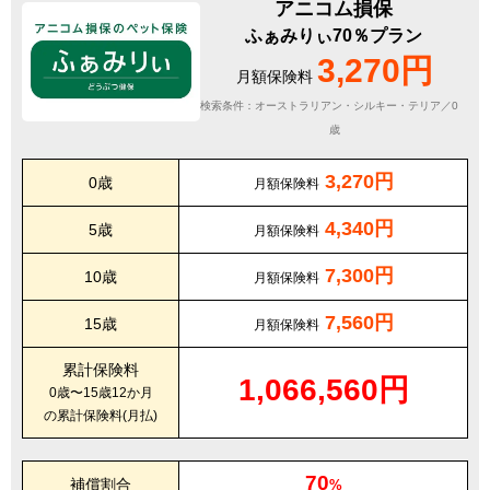
アニコム損保
ふぁみりぃ70％プラン
3,270円
月額保険料
検索条件：オーストラリアン・シルキー・テリア／0
歳
3,270円
0歳
月額保険料
4,340円
5歳
月額保険料
7,300円
10歳
月額保険料
7,560円
15歳
月額保険料
累計保険料
1,066,560円
0歳〜15歳12か月
の累計保険料(月払)
70
補償割合
%