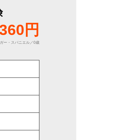
険
360円
ガー・スパニエル／0歳