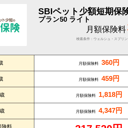
SBIペット少額短期保
プラン50 ライト
月額保険料
検索条件：ウェルシュ・スプリン
360円
歳
月額保険料
459円
歳
月額保険料
1,818円
0歳
月額保険料
4,347円
5歳
月額保険料
保険料