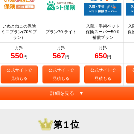
いぬとねこの保険
入院・手術ペット
入
ミニプラン(70％プ
プラン70 ライト
保険スーパー50％
保
ラン）
補償プラン
月払
月払
月払
550
567
650
円
円
円
公式サイトで
公式サイトで
公式サイトで
見積もる
見積もる
見積もる
詳細を見る ▼
第1位