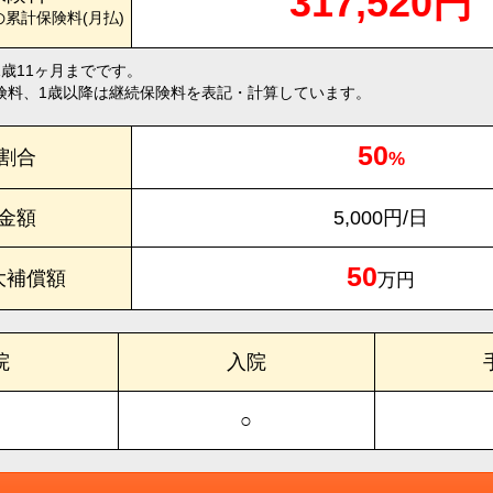
317,520円
の累計保険料(月払)
1歳11ヶ月までです。
険料、1歳以降は継続保険料を表記・計算しています。
50
割合
%
金額
5,000円/日
50
大補償額
万円
院
入院
○