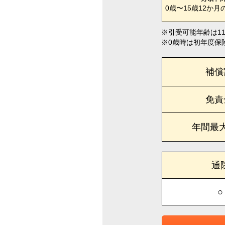
0歳〜15歳12か月
引受可能年齢は1
0歳時は初年度保
補償
免責
年間最
通
○