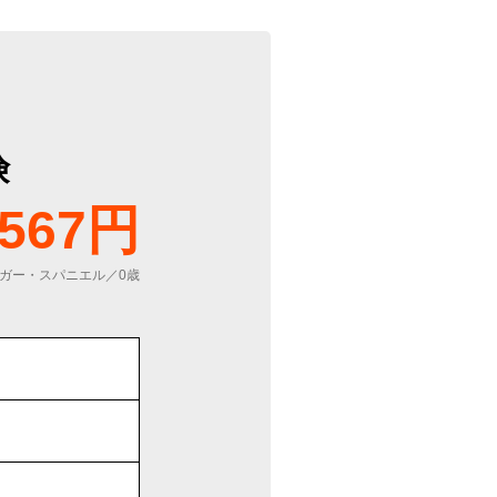
険
567円
ガー・スパニエル／0歳