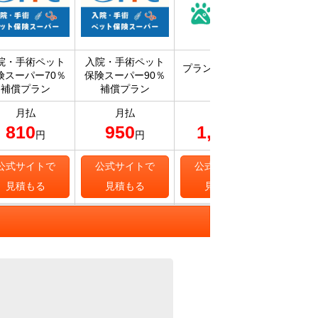
院・手術ペット
入院・手術ペット
プラン50 スタンダ
うち
険スーパー70％
保険スーパー90％
ード
（90
補償プラン
補償プラン
月払
月払
月払
810
950
1,116
1,
円
円
円
公式サイトで
公式サイトで
公式サイトで
公式
見積もる
見積もる
見積もる
見