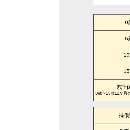
0
5
1
1
累計
0歳〜15歳12か月
補償