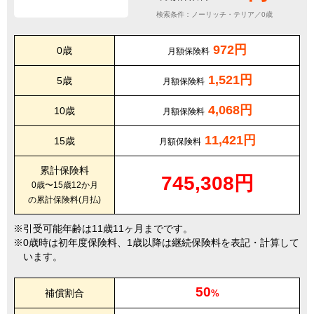
検索条件：ノーリッチ・テリア／0歳
972円
0歳
月額保険料
1,521円
5歳
月額保険料
4,068円
10歳
月額保険料
11,421円
15歳
月額保険料
累計保険料
745,308円
0歳〜15歳12か月
の累計保険料(月払)
引受可能年齢は11歳11ヶ月までです。
0歳時は初年度保険料、1歳以降は継続保険料を表記・計算して
います。
50
補償割合
%