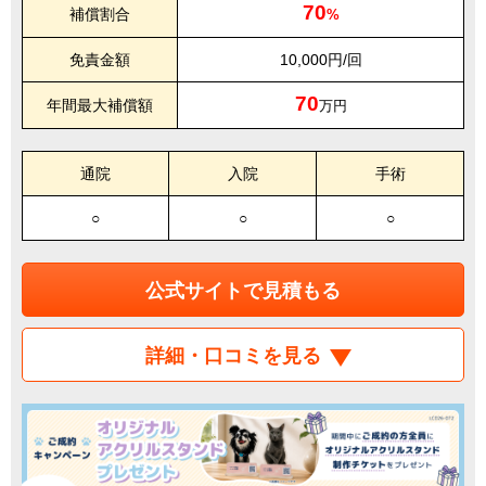
70
補償割合
%
免責金額
10,000円/回
70
年間最大補償額
万円
通院
入院
手術
○
○
○
公式サイトで見積もる
詳細・口コミを見る