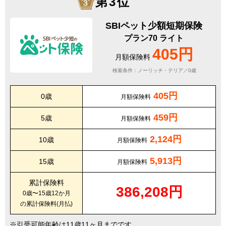
第3位
SBIペット少額短期保険
プラン70 ライト
405円
月額保険料
検索条件：ノーリッチ・テリア／0歳
405円
0歳
月額保険料
459円
5歳
月額保険料
2,124円
10歳
月額保険料
5,913円
15歳
月額保険料
累計保険料
386,208円
0歳〜15歳12か月
の累計保険料(月払)
引受可能年齢は11歳11ヶ月までです。