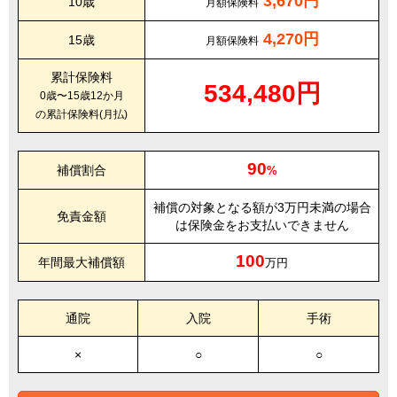
3,670円
10歳
月額保険料
4,270円
15歳
月額保険料
累計保険料
534,480円
0歳〜15歳12か月
の累計保険料(月払)
90
補償割合
%
補償の対象となる額が3万円未満の場合
免責金額
は保険金をお支払いできません
100
年間最大補償額
万円
通院
入院
手術
×
○
○