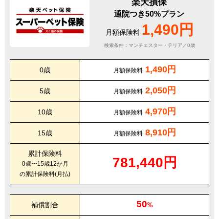
楽天損保
通院つき50%プラン
1,490円
月額保険料
検索条件：マンチェスター・テリア／0歳
1,490円
0歳
月額保険料
2,050円
5歳
月額保険料
4,970円
10歳
月額保険料
8,910円
15歳
月額保険料
累計保険料
781,440円
0歳〜15歳12か月
の累計保険料(月払)
50
補償割合
%