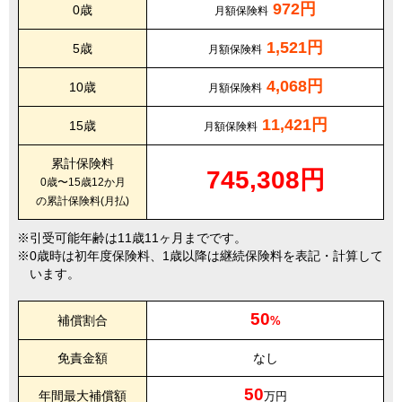
972円
0歳
月額保険料
1,521円
5歳
月額保険料
4,068円
10歳
月額保険料
11,421円
15歳
月額保険料
累計保険料
745,308円
0歳〜15歳12か月
の累計保険料(月払)
引受可能年齢は11歳11ヶ月までです。
0歳時は初年度保険料、1歳以降は継続保険料を表記・計算して
います。
50
補償割合
%
免責金額
なし
50
年間最大補償額
万円