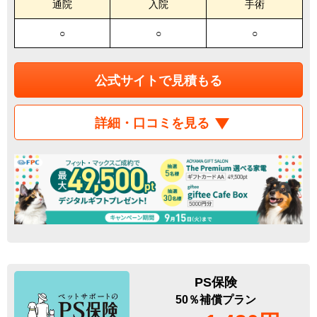
通院
入院
手術
○
○
○
公式サイトで見積もる
詳細・口コミを見る
PS保険
50％補償プラン