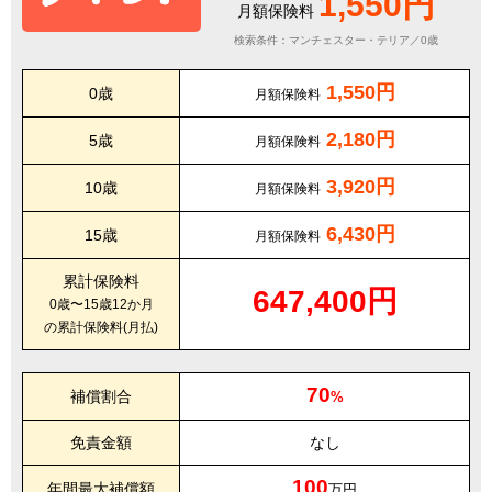
1,550円
月額保険料
検索条件：マンチェスター・テリア／0歳
1,550円
0歳
月額保険料
2,180円
5歳
月額保険料
3,920円
10歳
月額保険料
6,430円
15歳
月額保険料
累計保険料
647,400円
0歳〜15歳12か月
の累計保険料(月払)
70
補償割合
%
免責金額
なし
100
年間最大補償額
万円