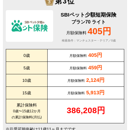
第3位
SBIペット少額短期保険
プラン70 ライト
405円
月額保険料
検索条件：マンチェスター・テリア／0歳
405円
0歳
月額保険料
459円
5歳
月額保険料
2,124円
10歳
月額保険料
5,913円
15歳
月額保険料
累計保険料
386,208円
0歳〜15歳12か月
の累計保険料(月払)
引受可能年齢は11歳11ヶ月までです。