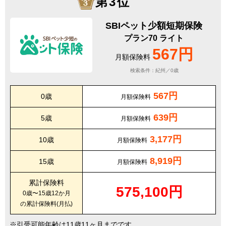
第3位
SBIペット少額短期保険
プラン70 ライト
567円
月額保険料
検索条件：紀州／0歳
567円
0歳
月額保険料
639円
5歳
月額保険料
3,177円
10歳
月額保険料
8,919円
15歳
月額保険料
累計保険料
575,100円
0歳〜15歳12か月
の累計保険料(月払)
引受可能年齢は11歳11ヶ月までです。