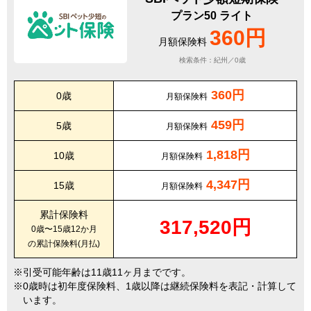
プラン50 ライト
360円
月額保険料
検索条件：紀州／0歳
360円
0歳
月額保険料
459円
5歳
月額保険料
1,818円
10歳
月額保険料
4,347円
15歳
月額保険料
累計保険料
317,520円
0歳〜15歳12か月
の累計保険料(月払)
引受可能年齢は11歳11ヶ月までです。
0歳時は初年度保険料、1歳以降は継続保険料を表記・計算して
います。