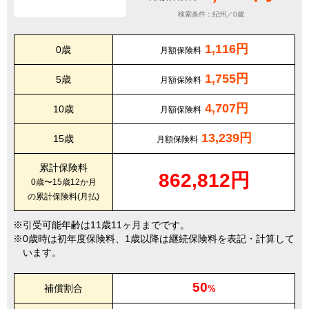
検索条件：紀州／0歳
1,116円
0歳
月額保険料
1,755円
5歳
月額保険料
4,707円
10歳
月額保険料
13,239円
15歳
月額保険料
累計保険料
862,812円
0歳〜15歳12か月
の累計保険料(月払)
引受可能年齢は11歳11ヶ月までです。
0歳時は初年度保険料、1歳以降は継続保険料を表記・計算して
います。
50
補償割合
%