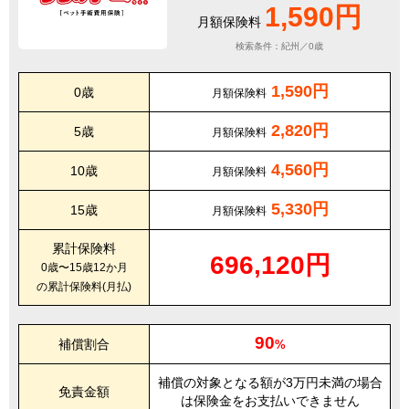
1,590円
月額保険料
検索条件：紀州／0歳
1,590円
0歳
月額保険料
2,820円
5歳
月額保険料
4,560円
10歳
月額保険料
5,330円
15歳
月額保険料
累計保険料
696,120円
0歳〜15歳12か月
の累計保険料(月払)
90
補償割合
%
補償の対象となる額が3万円未満の場合
免責金額
は保険金をお支払いできません