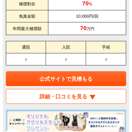
70
補償割合
%
免責金額
10,000円/回
70
年間最大補償額
万円
通院
入院
手術
○
○
○
公式サイトで見積もる
詳細・口コミを見る