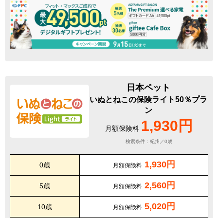
日本ペット
いぬとねこの保険ライト50％プラ
ン
1,930円
月額保険料
検索条件：紀州／0歳
1,930円
0歳
月額保険料
2,560円
5歳
月額保険料
5,020円
10歳
月額保険料