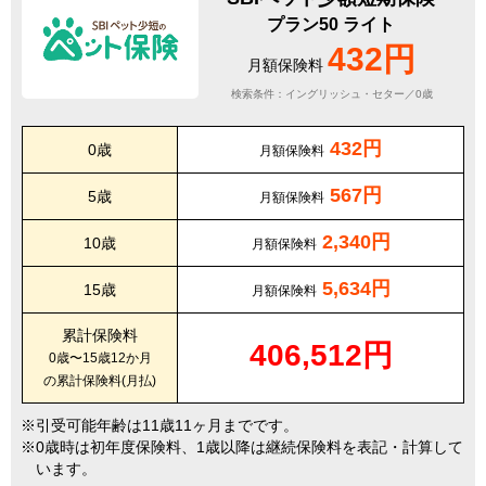
プラン50 ライト
432円
月額保険料
検索条件：イングリッシュ・セター／0歳
432円
0歳
月額保険料
567円
5歳
月額保険料
2,340円
10歳
月額保険料
5,634円
15歳
月額保険料
累計保険料
406,512円
0歳〜15歳12か月
の累計保険料(月払)
引受可能年齢は11歳11ヶ月までです。
0歳時は初年度保険料、1歳以降は継続保険料を表記・計算して
います。