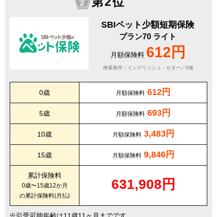
第2位
SBIペット少額短期保険
プラン70 ライト
612円
月額保険料
検索条件：イングリッシュ・セター／0歳
612円
0歳
月額保険料
693円
5歳
月額保険料
3,483円
10歳
月額保険料
9,846円
15歳
月額保険料
累計保険料
631,908円
0歳〜15歳12か月
の累計保険料(月払)
引受可能年齢は11歳11ヶ月までです。