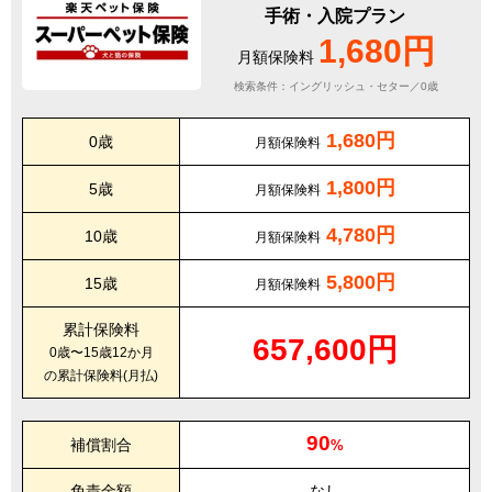
手術・入院プラン
1,680円
月額保険料
検索条件：イングリッシュ・セター／0歳
1,680円
0歳
月額保険料
1,800円
5歳
月額保険料
4,780円
10歳
月額保険料
5,800円
15歳
月額保険料
累計保険料
657,600円
0歳〜15歳12か月
の累計保険料(月払)
90
補償割合
%
免責金額
なし