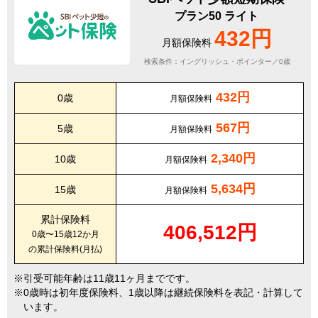
プラン50 ライト
432円
月額保険料
検索条件：イングリッシュ・ポインター／0歳
432円
0歳
月額保険料
567円
5歳
月額保険料
2,340円
10歳
月額保険料
5,634円
15歳
月額保険料
累計保険料
406,512円
0歳〜15歳12か月
の累計保険料(月払)
引受可能年齢は11歳11ヶ月までです。
0歳時は初年度保険料、1歳以降は継続保険料を表記・計算して
います。