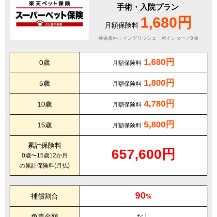
手術・入院プラン
1,680円
月額保険料
検索条件：イングリッシュ・ポインター／0歳
1,680円
0歳
月額保険料
1,800円
5歳
月額保険料
4,780円
10歳
月額保険料
5,800円
15歳
月額保険料
累計保険料
657,600円
0歳〜15歳12か月
の累計保険料(月払)
90
補償割合
%
免責金額
なし