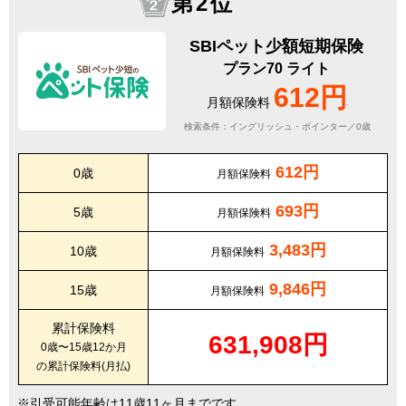
第2位
SBIペット少額短期保険
プラン70 ライト
612円
月額保険料
検索条件：イングリッシュ・ポインター／0歳
612円
0歳
月額保険料
693円
5歳
月額保険料
3,483円
10歳
月額保険料
9,846円
15歳
月額保険料
累計保険料
631,908円
0歳〜15歳12か月
の累計保険料(月払)
引受可能年齢は11歳11ヶ月までです。