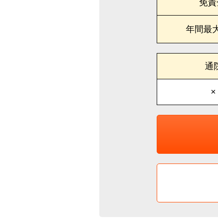
免責
年間最
通
×