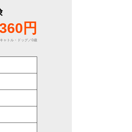
険
360円
キャトル・ドッグ／0歳