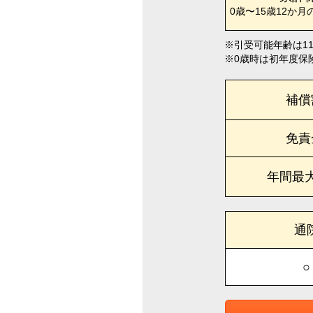
0歳〜15歳12か月
引受可能年齢は1
0歳時は初年度保
補償
免責
年間最
通
○