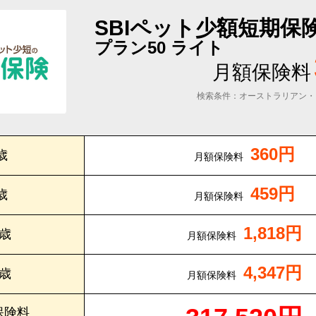
SBIペット少額短期保
プラン50 ライト
月額保険料
検索条件：オーストラリアン・
360円
歳
月額保険料
459円
歳
月額保険料
1,818円
0歳
月額保険料
4,347円
5歳
月額保険料
保険料