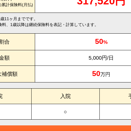
317,520円
の累計保険料(月払)
1歳11ヶ月までです。
険料、1歳以降は継続保険料を表記・計算しています。
50
割合
%
金額
5,000円/日
50
大補償額
万円
院
入院
○