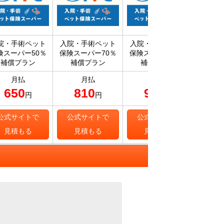
院・手術ペット
入院・手術ペット
入院・手術ペット
プラン5
険スーパー50％
保険スーパー70％
保険スーパー90％
補償プラン
補償プラン
補償プラン
月払
月払
月払
650
810
950
1,
円
円
円
公式サイトで
公式サイトで
公式サイトで
公式
見積もる
見積もる
見積もる
見