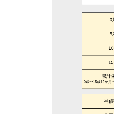
0
5
1
1
累計
0歳〜15歳12か月
補償