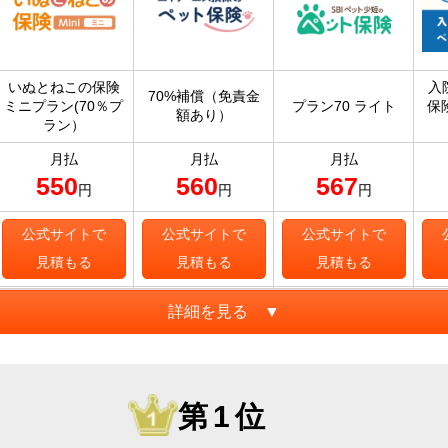
いぬとねこの保険
入
70%補償（免責金
ミニプラン(70％プ
プラン70 ライト
保
額あり）
ラン）
月払
月払
月払
550
560
567
円
円
円
公式サイトで
公式サイトで
公式サイトで
見積もる
見積もる
見積もる
詳細を見る ▼
第1位