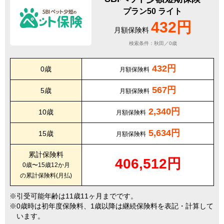
プラン50 ライト
432円
月額保険料
検索条件：秋田／0歳
432円
0歳
月額保険料
567円
5歳
月額保険料
2,340円
10歳
月額保険料
5,634円
15歳
月額保険料
累計保険料
406,512円
0歳〜15歳12か月
の累計保険料(月払)
引受可能年齢は11歳11ヶ月までです。
0歳時は初年度保険料、1歳以降は継続保険料を表記・計算して
います。