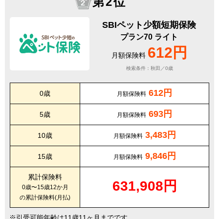
第2位
SBIペット少額短期保険
プラン70 ライト
612円
月額保険料
検索条件：秋田／0歳
612円
0歳
月額保険料
693円
5歳
月額保険料
3,483円
10歳
月額保険料
9,846円
15歳
月額保険料
累計保険料
631,908円
0歳〜15歳12か月
の累計保険料(月払)
引受可能年齢は11歳11ヶ月までです。