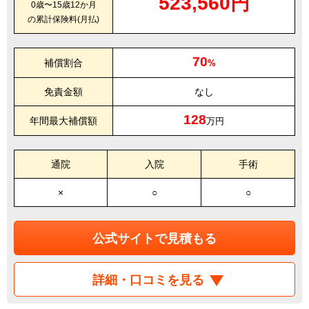
523,560円
0歳〜15歳12か月
の累計保険料(月払)
70
補償割合
%
免責金額
なし
128
年間最大補償額
万円
通院
入院
手術
×
○
○
公式サイトで見積もる
詳細・口コミを見る