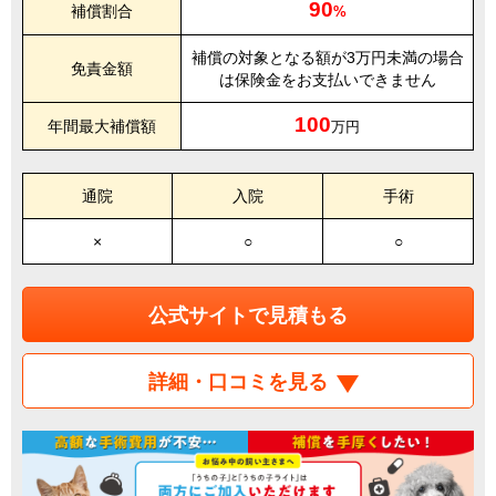
90
補償割合
%
補償の対象となる額が3万円未満の場合
免責金額
は保険金をお支払いできません
100
年間最大補償額
万円
通院
入院
手術
×
○
○
公式サイトで見積もる
詳細・口コミを見る