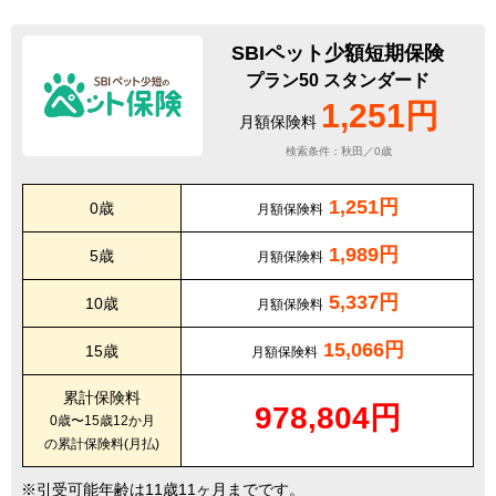
SBIペット少額短期保険
プラン50 スタンダード
1,251円
月額保険料
検索条件：秋田／0歳
1,251円
0歳
月額保険料
1,989円
5歳
月額保険料
5,337円
10歳
月額保険料
15,066円
15歳
月額保険料
累計保険料
978,804円
0歳〜15歳12か月
の累計保険料(月払)
引受可能年齢は11歳11ヶ月までです。