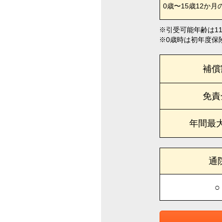
0歳〜15歳12か月
引受可能年齢は1
0歳時は初年度保
補償
免責
年間最
通
○