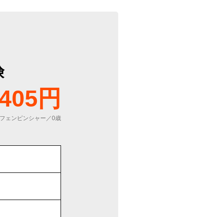
険
405円
フェンピンシャー／0歳