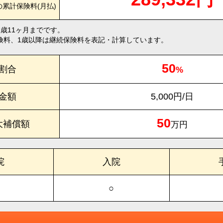
の累計保険料(月払)
1歳11ヶ月までです。
険料、1歳以降は継続保険料を表記・計算しています。
50
割合
%
金額
5,000円/日
50
大補償額
万円
院
入院
○