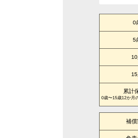
0
5
1
1
累計
0歳〜15歳12か月
補償