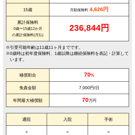
4,626円
15歳
月額保険料
累計保険料
236,844円
0歳〜15歳12か月
の累計保険料(月払)
引受可能年齢は11歳11ヶ月までです。
0歳時は初年度保険料、1歳以降は継続保険料を表記・計算して
います。
70
補償割合
%
免責金額
7,000円/日
70
年間最大補償額
万円
通院
入院
手術
○
○
○