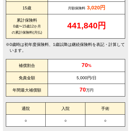
3,020円
15歳
月額保険料
累計保険料
441,840円
0歳〜15歳12か月
の累計保険料(月払)
0歳時は初年度保険料、1歳以降は継続保険料を表記・計算して
います。
70
補償割合
%
免責金額
5,000円/日
70
年間最大補償額
万円
通院
入院
手術
○
○
○