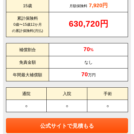
7,920円
15歳
月額保険料
累計保険料
630,720円
0歳〜15歳12か月
の累計保険料(月払)
70
補償割合
%
免責金額
なし
70
年間最大補償額
万円
通院
入院
手術
○
○
○
公式サイトで見積もる