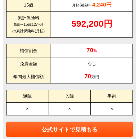
4,240円
15歳
月額保険料
累計保険料
592,200円
0歳〜15歳12か月
の累計保険料(月払)
70
補償割合
%
免責金額
なし
70
年間最大補償額
万円
通院
入院
手術
○
○
○
公式サイトで見積もる