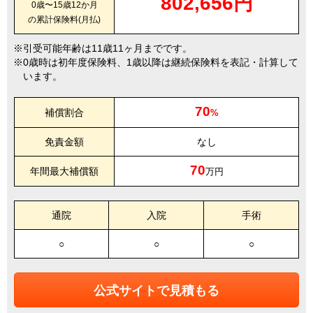
802,656円
0歳〜15歳12か月
の累計保険料(月払)
引受可能年齢は11歳11ヶ月までです。
0歳時は初年度保険料、1歳以降は継続保険料を表記・計算して
います。
70
補償割合
%
免責金額
なし
70
年間最大補償額
万円
通院
入院
手術
○
○
○
公式サイトで見積もる