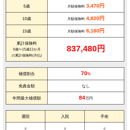
3,470円
5歳
月額保険料
4,820円
10歳
月額保険料
6,160円
15歳
月額保険料
累計保険料
837,480円
0歳〜15歳12か月
の累計保険料(月払)
70
補償割合
%
免責金額
なし
84
年間最大補償額
万円
通院
入院
手術
○
○
○